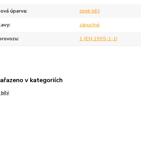
ová úparva
zinek bílý
lavy
zápustná
provozu
1 (EN 1995-1-1)
zařazeno v kategoriích
 bílý