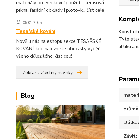
materiály pro venkovní použití – terasová
prkna, fasádní obklady i plotovk...
číst celé
Komple
06.01.2025
Tesařské kování
Konstrukč
Tyto stav
Nově u nás na eshopu sekce TESAŘSKÉ
uhlíku a 
KOVÁNÍ, kde naleznete obrovský výběr
všeho důležitého.
číst celé
Zobrazit všechny novinky
Param
Blog
materi
průmě
Délka
Závit