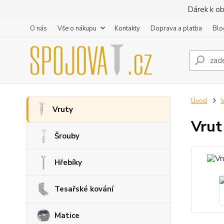
Dárek k ob
O nás
Vše o nákupu
Kontakty
Doprava a platba
Blo
Úvod
V
Vruty
Vrut
Šrouby
Hřebíky
Tesařské kování
Matice