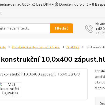
jednávce nad 800,- Kč bez DPH • ⏱ Doručení do 5 dnů • 🔒 Bezp
g
Nevíte
Hledat
+420
(PO-PÁ
ruty
Konstrukční vruty - zápustná hlava
Zinek bílý
Vrut konstruk
 konstrukční 10,0x400 zápust.h
Konstr
tesařs
díky p
tepeln
Dos