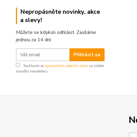
Nepropásněte novinky, akce
a slevy!
Můžete se kdykoli odhlásit. Zasíláme
jednou za 14 dní.
Přihlásit se
Souhlasím se
zpracováním osobních údajů
za účelem
rozesílky newsletteru.
N