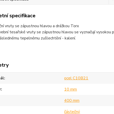
tní specifikace
ní vruty se zápustnou hlavou a drážkou Torx
ební tesařské vruty se zápustnou hlavou se vyznačují vysokou 
následnému tepelnému zušlechtění - kalení.
etry
ál
ocel C10B21
r
10 mm
400 mm
částečný