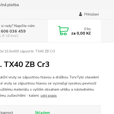
ečná platba
Přihlášení
 si rady? Napište nám.
0
ks
 606 036 459
za
0,00 Kč
, 8-16 hod.)
ční 10,0x400 zápust.hl. TX40 ZB Cr3
l. TX40 ZB Cr3
ukční vruty se zápustnou hlavou a drážkou TorxTyto stavební
ké vruty se zápustnou hlavou se vyznačují vysokou pevností
oužitému materiálu s vyšším obsahem uhlíku a následnému
ému zušlechtění - kalení.
celý popis
tupnost
Skladem