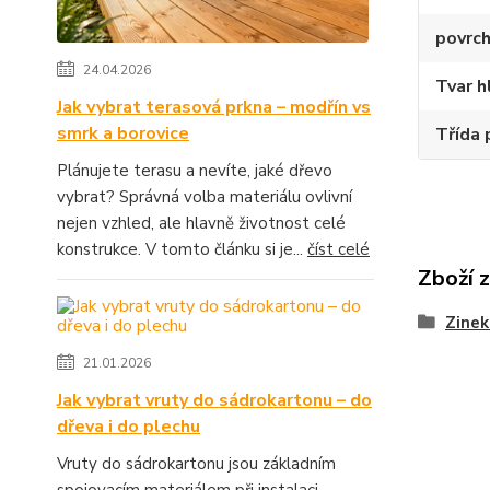
povrch
24.04.2026
Tvar h
Jak vybrat terasová prkna – modřín vs
smrk a borovice
Třída 
Plánujete terasu a nevíte, jaké dřevo
vybrat? Správná volba materiálu ovlivní
nejen vzhled, ale hlavně životnost celé
konstrukce. V tomto článku si je...
číst celé
Zboží 
Zinek
21.01.2026
Jak vybrat vruty do sádrokartonu – do
dřeva i do plechu
Vruty do sádrokartonu jsou základním