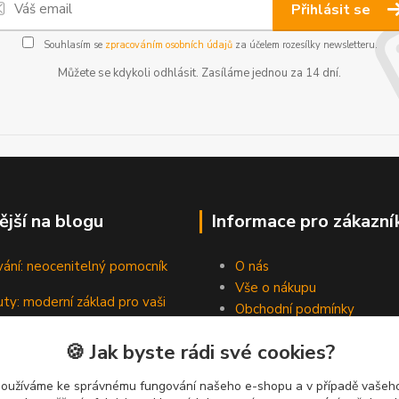
Přihlásit se
Souhlasím se
zpracováním osobních údajů
za účelem rozesílky newsletteru.
Můžete se kdykoli odhlásit. Zasíláme jednou za 14 dní.
ější na blogu
Informace pro zákazní
vání: neocenitelný pomocník
O nás
Vše o nákupu
ty: moderní základ pro vaši
Obchodní podmínky
Kontakty
🍪 Jak byste rádi své cookies?
Blog
padní hrdinové pevných spojů
používáme ke správnému fungování našeho e-shopu a v případě vašeho