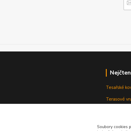
Nejčten
Tesařské ko
Terasové vru
terasu
Vruty: Nená
Soubory cookies 