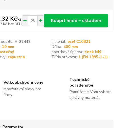
,32 Kč
/
ks
Koupit hned – skladem
67 Kč
bez DPH
roduktu:
H-22442
materiál:
ocel C10B21
:
10 mm
Délka:
400 mm
ástečný
povrchová úparva:
zinek bílý
avy:
zápustná
Třída provozu:
1 (EN 1995-1-1)
Technické
Velkoobchodní ceny
poradenství
Množstevní slevy pro
Pomůžeme Vám vybrat
firmy.
správný materiál.
Parametry