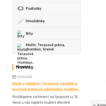
Podložky
Hmoždinky
Bity
Mořín: Terasová prkna,
rhombus, hranol
Novinky
24.04.2026
Nově v nabídce: Terasová, fasádní a
plotová prkna ze sibiřského modřínu
Rozšiřujeme sortiment na Spojovat.cz 🚀
Nově u nás najdete kvalitní dřevěné
Kompl