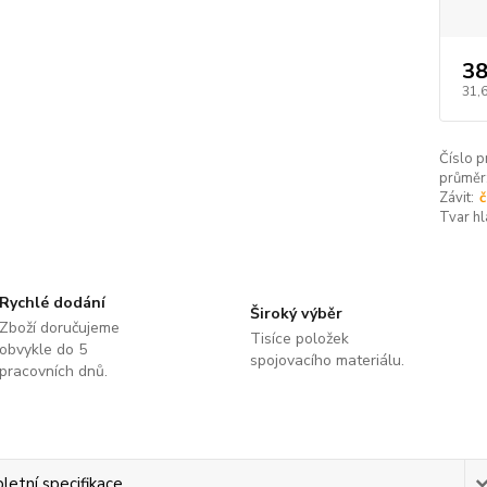
38
31,
Číslo p
průměr
Závit:
č
Tvar hl
Rychlé dodání
Široký výběr
Zboží doručujeme
Tisíce položek
obvykle do 5
spojovacího materiálu.
pracovních dnů.
etní specifikace