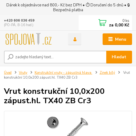
Dárek k objednávce nad 800,- Kč bez DPH • ⏱ Doručení do 5 dnů • 🔒
Bezpečná platba
0
ks
+420 606 036 459
za
0,00 Kč
(PO-PÁ, 8-16 hod.)
Menu
Hledat
Úvod
Vruty
Konstrukční vruty - zápustná hlava
Zinek bílý
Vrut
konstrukční 10,0x200 zápust.hl. TX40 ZB Cr3
Vrut konstrukční 10,0x200
zápust.hl. TX40 ZB Cr3