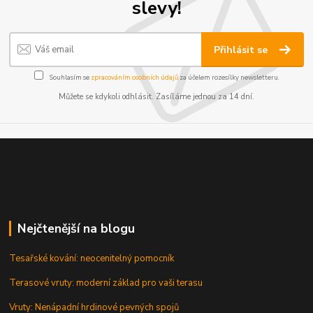
slevy!
Přihlásit se
Souhlasím se
zpracováním osobních údajů
za účelem rozesílky newsletteru.
Můžete se kdykoli odhlásit. Zasíláme jednou za 14 dní.
Nejčtenější na blogu
Tesařské kování: neocenitelný pomocník
Terasové vruty: moderní základ pro vaši terasu
Vruty: Nenápadní hrdinové pevných spojů