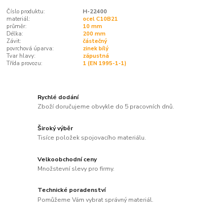
Číslo produktu:
H-22400
materiál:
ocel C10B21
průměr:
10 mm
Délka:
200 mm
Závit:
částečný
povrchová úparva:
zinek bílý
Tvar hlavy:
zápustná
Třída provozu:
1 (EN 1995-1-1)
Rychlé dodání
Zboží doručujeme obvykle do 5 pracovních dnů.
Široký výběr
Tisíce položek spojovacího materiálu.
Velkoobchodní ceny
Množstevní slevy pro firmy.
Technické poradenství
Pomůžeme Vám vybrat správný materiál.