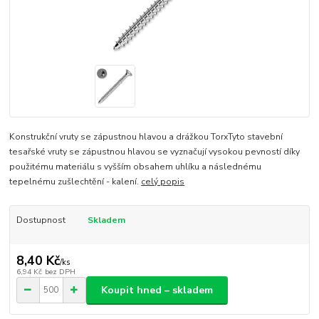
Konstrukční vruty se zápustnou hlavou a drážkou TorxTyto stavební
tesařské vruty se zápustnou hlavou se vyznačují vysokou pevností díky
použitému materiálu s vyšším obsahem uhlíku a následnému
tepelnému zušlechtění - kalení.
celý popis
Dostupnost
Skladem
8,40 Kč
/
ks
6,94 Kč
bez DPH
Koupit hned – skladem