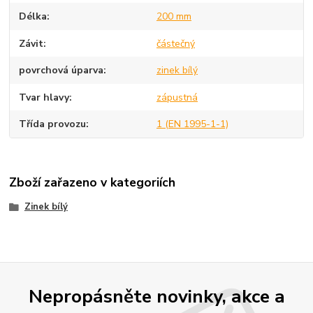
Délka
200 mm
Závit
částečný
povrchová úparva
zinek bílý
Tvar hlavy
zápustná
Třída provozu
1 (EN 1995-1-1)
Zboží zařazeno v kategoriích
Zinek bílý
Nepropásněte novinky, akce a