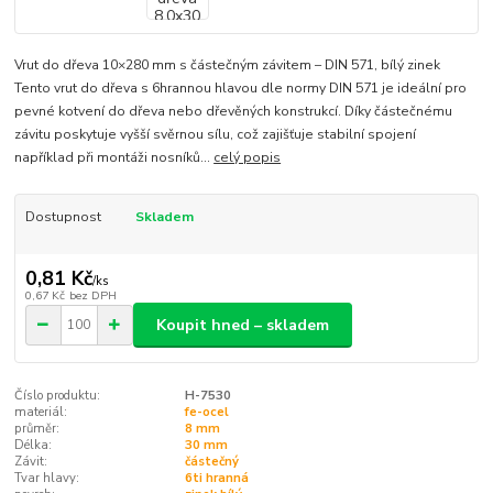
Vrut do dřeva 10×280 mm s částečným závitem – DIN 571, bílý zinek
Tento vrut do dřeva s 6hrannou hlavou dle normy DIN 571 je ideální pro
pevné kotvení do dřeva nebo dřevěných konstrukcí. Díky částečnému
závitu poskytuje vyšší svěrnou sílu, což zajišťuje stabilní spojení
například při montáži nosníků...
celý popis
Dostupnost
Skladem
0,81 Kč
/
ks
0,67 Kč
bez DPH
Koupit hned – skladem
Číslo produktu:
H-7530
materiál:
fe-ocel
průměr:
8 mm
Délka:
30 mm
Závit:
částečný
Tvar hlavy:
6ti hranná