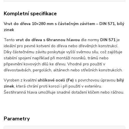
Kompletní specifikace
Vrut do dřeva 10×280 mm s částečným závitem – DIN 571, bílý
zinek
Tento
vrut do dřeva s 6hrannou hlavou
dle normy
DIN 571
je
ideální pro pevné kotvení do dřeva nebo dřevěných konstrukcí.
Díky částečnému závitu poskytuje vyšší svěrnou sílu, což zajišťuje
stabilní spojení například při montáži nosníků, trámů nebo
připevnění kovových dílů ke dřevu. Vhodné pro použití v
dřevostavbách, pergolách, altánech nebo střešních konstrukcích.
Vyroben z kvalitní
uhlíkové oceli (Fe)
s povrchovou úpravou
bílý
zinek
, která chrání proti korozi i při použití v exteriéru.
Šestihranná hlava umožňuje snadné dotažení klíčem nebo ráčnou.
Parametry