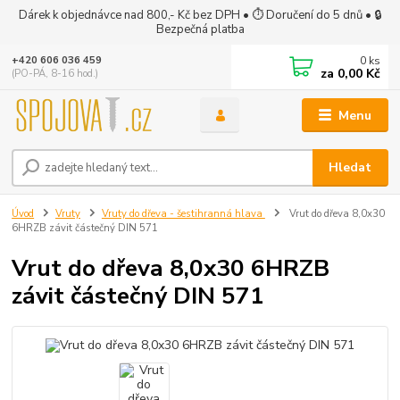
Dárek k objednávce nad 800,- Kč bez DPH • ⏱ Doručení do 5 dnů • 🔒
Bezpečná platba
0
ks
+420 606 036 459
za
0,00 Kč
(PO-PÁ, 8-16 hod.)
Menu
Hledat
Úvod
Vruty
Vruty do dřeva - šestihranná hlava
Vrut do dřeva 8,0x30
6HRZB závit částečný DIN 571
Vrut do dřeva 8,0x30 6HRZB
závit částečný DIN 571