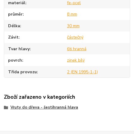
materiál
fe-ocel
průměr
8 mm
Délka
30 mm
Závit
částečný
Tvar hlavy
6ti hranná
povrch
zinek bílý
Třída provozu
2 (EN 1995-1-1)
Zboží zařazeno v kategoriích
Vruty do dřeva - šestihranná hlava