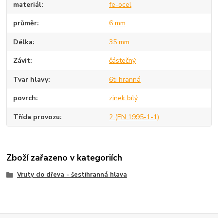
materiál
fe-ocel
průměr
6 mm
Délka
35 mm
Závit
částečný
Tvar hlavy
6ti hranná
povrch
zinek bílý
Třída provozu
2 (EN 1995-1-1)
Zboží zařazeno v kategoriích
Vruty do dřeva - šestihranná hlava