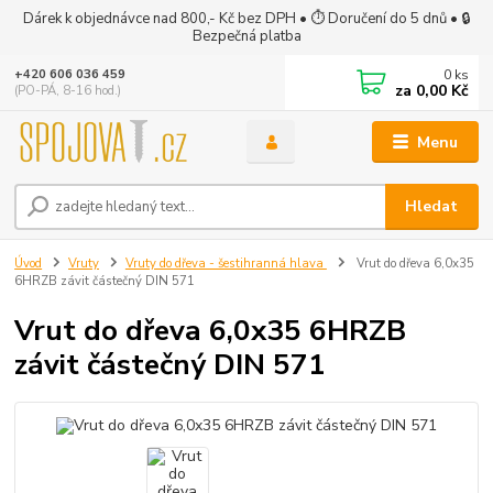
Dárek k objednávce nad 800,- Kč bez DPH • ⏱ Doručení do 5 dnů • 🔒
Bezpečná platba
0
ks
+420 606 036 459
za
0,00 Kč
(PO-PÁ, 8-16 hod.)
Menu
Hledat
Úvod
Vruty
Vruty do dřeva - šestihranná hlava
Vrut do dřeva 6,0x35
6HRZB závit částečný DIN 571
Vrut do dřeva 6,0x35 6HRZB
závit částečný DIN 571