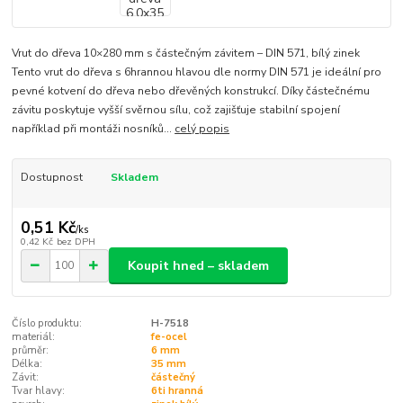
Vrut do dřeva 10×280 mm s částečným závitem – DIN 571, bílý zinek
Tento vrut do dřeva s 6hrannou hlavou dle normy DIN 571 je ideální pro
pevné kotvení do dřeva nebo dřevěných konstrukcí. Díky částečnému
závitu poskytuje vyšší svěrnou sílu, což zajišťuje stabilní spojení
například při montáži nosníků...
celý popis
Dostupnost
Skladem
0,51 Kč
/
ks
0,42 Kč
bez DPH
Koupit hned – skladem
Číslo produktu:
H-7518
materiál:
fe-ocel
průměr:
6 mm
Délka:
35 mm
Závit:
částečný
Tvar hlavy:
6ti hranná