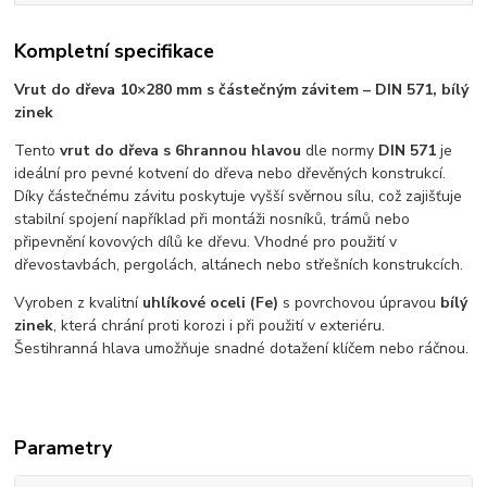
Kompletní specifikace
Vrut do dřeva 10×280 mm s částečným závitem – DIN 571, bílý
zinek
Tento
vrut do dřeva s 6hrannou hlavou
dle normy
DIN 571
je
ideální pro pevné kotvení do dřeva nebo dřevěných konstrukcí.
Díky částečnému závitu poskytuje vyšší svěrnou sílu, což zajišťuje
stabilní spojení například při montáži nosníků, trámů nebo
připevnění kovových dílů ke dřevu. Vhodné pro použití v
dřevostavbách, pergolách, altánech nebo střešních konstrukcích.
Vyroben z kvalitní
uhlíkové oceli (Fe)
s povrchovou úpravou
bílý
zinek
, která chrání proti korozi i při použití v exteriéru.
Šestihranná hlava umožňuje snadné dotažení klíčem nebo ráčnou.
Parametry