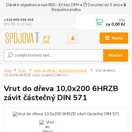
Dárek k objednávce nad 800,- Kč bez DPH • ⏱ Doručení do 5 dnů • 🔒
Bezpečná platba
0
ks
+420 606 036 459
za
0,00 Kč
(PO-PÁ, 8-16 hod.)
Menu
Hledat
Úvod
Vruty
Vruty do dřeva - šestihranná hlava
Vrut do dřeva
10,0x200 6HRZB závit částečný DIN 571
Vrut do dřeva 10,0x200 6HRZB
závit částečný DIN 571