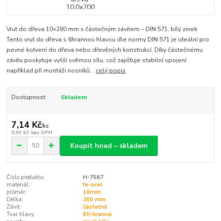
Vrut do dřeva 10×280 mm s částečným závitem – DIN 571, bílý zinek
Tento vrut do dřeva s 6hrannou hlavou dle normy DIN 571 je ideální pro
pevné kotvení do dřeva nebo dřevěných konstrukcí. Díky částečnému
závitu poskytuje vyšší svěrnou sílu, což zajišťuje stabilní spojení
například při montáži nosníků...
celý popis
Dostupnost
Skladem
7,14 Kč
/
ks
5,90 Kč
bez DPH
Koupit hned – skladem
Číslo produktu:
H-7567
materiál:
fe-ocel
průměr:
10mm
Délka:
200 mm
Závit:
částečný
Tvar hlavy:
6ti hranná