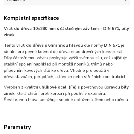
Kompletní specifikace
Vrut do dřeva 10×280 mm s částečným závitem – DIN 571, bílý
zinek
Tento
vrut do dřeva s 6hrannou hlavou
dle normy
DIN 571
je
ideální pro pevné kotvení do dřeva nebo dřevěných konstrukcí.
Díky částečnému závitu poskytuje vyšší svěrnou sílu, což zajišťuje
stabilní spojení například při montáži nosníků, trámů nebo
připevnění kovových dílů ke dřevu. Vhodné pro použití v
dřevostavbách, pergolách, altánech nebo střešních konstrukcích.
Vyroben z kvalitní
uhlíkové oceli (Fe)
s povrchovou úpravou
bílý
zinek
, která chrání proti korozi i při použití v exteriéru.
Šestihranná hlava umožňuje snadné dotažení klíčem nebo ráčnou.
Parametry