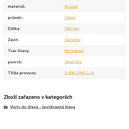
materiál
fe-ocel
průměr
10mm
Délka
200 mm
Závit
částečný
Tvar hlavy
6ti hranná
povrch
zinek bílý
Třída provozu
2 (EN 1995-1-1)
Zboží zařazeno v kategoriích
Vruty do dřeva - šestihranná hlava