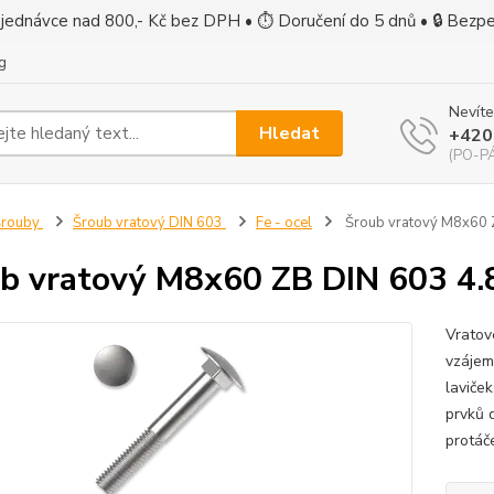
jednávce nad 800,- Kč bez DPH • ⏱ Doručení do 5 dnů • 🔒 Bezp
g
Nevíte
Hledat
+420
(PO-PÁ
Šrouby
Šroub vratový DIN 603
Fe - ocel
Šroub vratový M8x60 
b vratový M8x60 ZB DIN 603 4.
Vratov
vzájem
laviček
prvků 
protáč