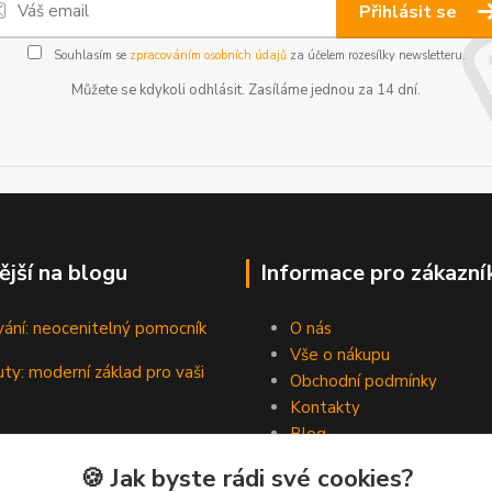
Přihlásit se
Souhlasím se
zpracováním osobních údajů
za účelem rozesílky newsletteru.
Můžete se kdykoli odhlásit. Zasíláme jednou za 14 dní.
ější na blogu
Informace pro zákazní
vání: neocenitelný pomocník
O nás
Vše o nákupu
ty: moderní základ pro vaši
Obchodní podmínky
Kontakty
Blog
padní hrdinové pevných spojů
🍪 Jak byste rádi své cookies?