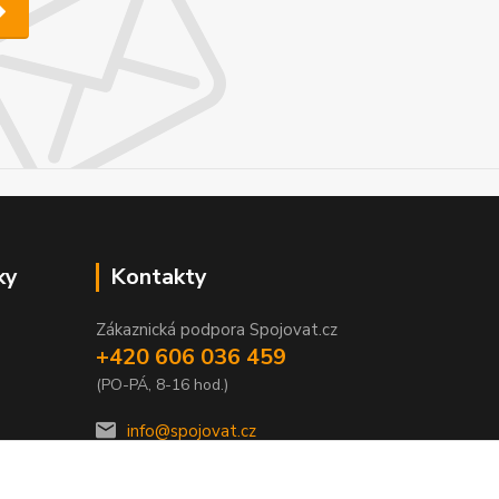
ky
Kontakty
Zákaznická podpora Spojovat.cz
+420 606 036 459
(PO-PÁ, 8-16 hod.)
info@spojovat.cz