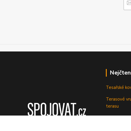
Nejčten
Tesařské ko
Terasové vru
terasu
Vruty: Nená