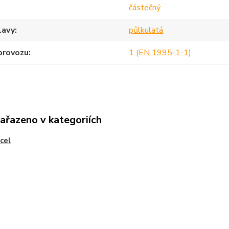
částečný
lavy
půlkulatá
provozu
1 (EN 1995-1-1)
zařazeno v kategoriích
ocel