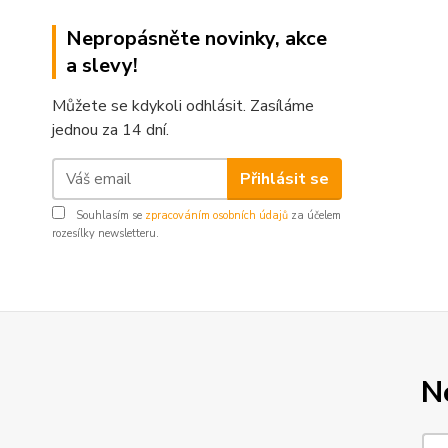
Nepropásněte novinky, akce
a slevy!
Můžete se kdykoli odhlásit. Zasíláme
jednou za 14 dní.
Přihlásit se
Souhlasím se
zpracováním osobních údajů
za účelem
rozesílky newsletteru.
N