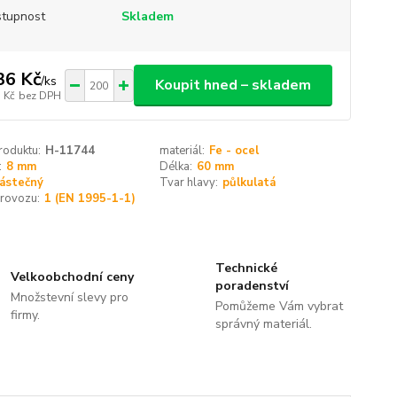
tupnost
Skladem
36 Kč
/
ks
Koupit hned – skladem
 Kč
bez DPH
roduktu:
H-11744
materiál:
Fe - ocel
:
8 mm
Délka:
60 mm
ástečný
Tvar hlavy:
půlkulatá
provozu:
1 (EN 1995-1-1)
Technické
Velkoobchodní ceny
poradenství
Množstevní slevy pro
Pomůžeme Vám vybrat
firmy.
správný materiál.