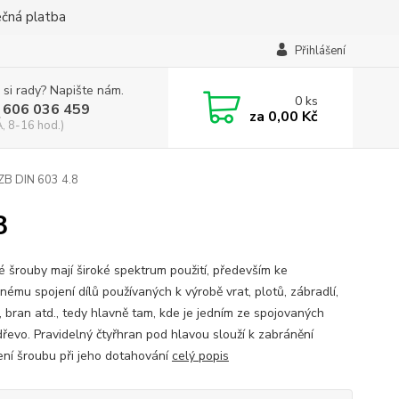
ečná platba
Přihlášení
 si rady? Napište nám.
0
ks
 606 036 459
za
0,00 Kč
, 8-16 hod.)
ZB DIN 603 4.8
8
é šrouby mají široké spektrum použití, především ke
nému spojení dílů používaných k výrobě vrat, plotů, zábradlí,
, bran atd., tedy hlavně tam, kde je jedním ze spojovaných
dřevo. Pravidelný čtyřhran pod hlavou slouží k zabránění
ení šroubu při jeho dotahování
celý popis