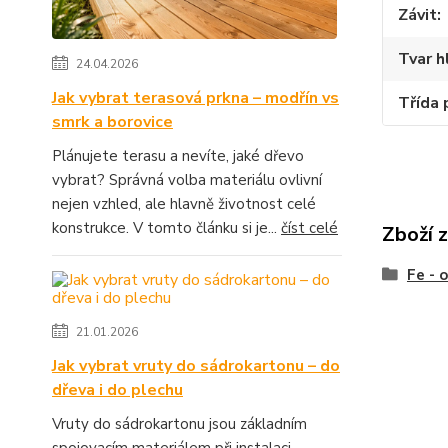
Závit
Tvar h
24.04.2026
Jak vybrat terasová prkna – modřín vs
Třída 
smrk a borovice
Plánujete terasu a nevíte, jaké dřevo
vybrat? Správná volba materiálu ovlivní
nejen vzhled, ale hlavně životnost celé
konstrukce. V tomto článku si je...
číst celé
Zboží 
Fe - 
21.01.2026
Jak vybrat vruty do sádrokartonu – do
dřeva i do plechu
Vruty do sádrokartonu jsou základním