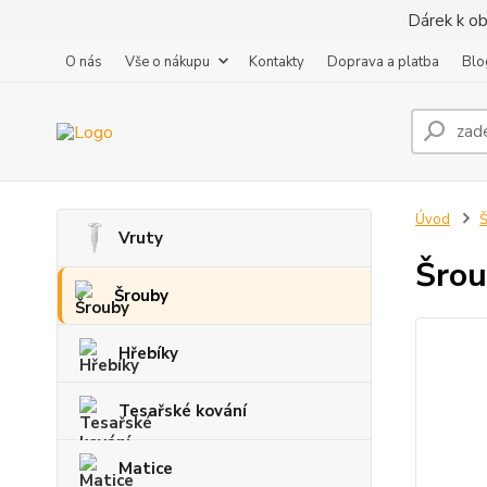
Dárek k ob
O nás
Vše o nákupu
Kontakty
Doprava a platba
Blo
Úvod
Vruty
Šrou
Šrouby
Hřebíky
Tesařské kování
Matice