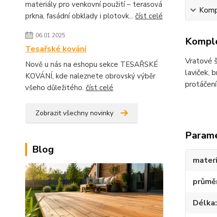
materiály pro venkovní použití – terasová
Kompl
prkna, fasádní obklady i plotovk...
číst celé
06.01.2025
Komple
Tesařské kování
Vratové š
Nově u nás na eshopu sekce TESAŘSKÉ
laviček, 
KOVÁNÍ, kde naleznete obrovský výběr
protáčení
všeho důležitého.
číst celé
Zobrazit všechny novinky
Param
Blog
materi
průmě
Délka