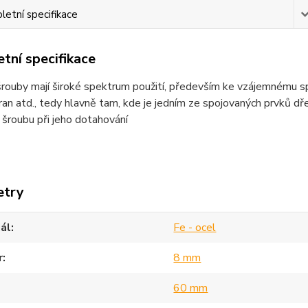
etní specifikace
tní specifikace
rouby mají široké spektrum použití, především ke vzájemnému spoj
bran atd., tedy hlavně tam, kde je jedním ze spojovaných prvků dř
 šroubu při jeho dotahování
etry
ál
Fe - ocel
r
8 mm
60 mm