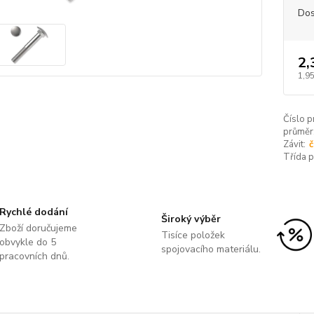
Dos
2,
1,95
Číslo p
průměr
Závit:
č
Třída 
Rychlé dodání
Široký výběr
Zboží doručujeme
Tisíce položek
obvykle do 5
spojovacího materiálu.
pracovních dnů.