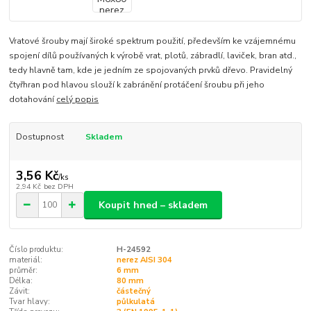
Vratové šrouby mají široké spektrum použití, především ke vzájemnému
spojení dílů používaných k výrobě vrat, plotů, zábradlí, laviček, bran atd.,
tedy hlavně tam, kde je jedním ze spojovaných prvků dřevo. Pravidelný
čtyřhran pod hlavou slouží k zabránění protáčení šroubu při jeho
dotahování
celý popis
Dostupnost
Skladem
3,56 Kč
/
ks
2,94 Kč
bez DPH
Koupit hned – skladem
Číslo produktu:
H-24592
materiál:
nerez AISI 304
průměr:
6 mm
Délka:
80 mm
Závit:
částečný
Tvar hlavy:
půlkulatá