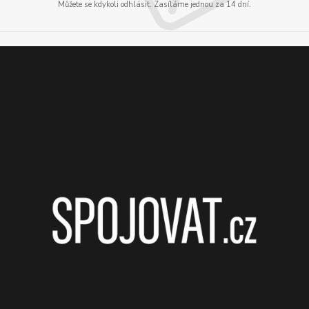
Můžete se kdykoli odhlásit. Zasíláme jednou za 14 dní.