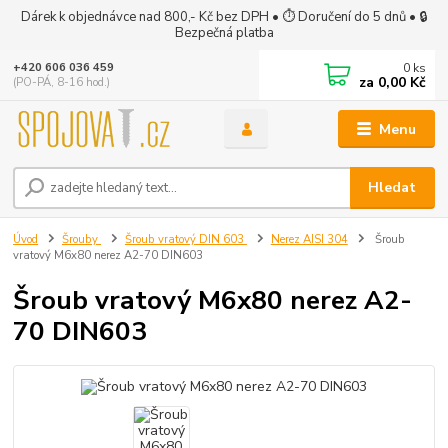
Dárek k objednávce nad 800,- Kč bez DPH • ⏱ Doručení do 5 dnů • 🔒
Bezpečná platba
0
ks
+420 606 036 459
za
0,00 Kč
(PO-PÁ, 8-16 hod.)
Menu
Hledat
Úvod
Šrouby
Šroub vratový DIN 603
Nerez AISI 304
Šroub
vratový M6x80 nerez A2-70 DIN603
Šroub vratový M6x80 nerez A2-
70 DIN603