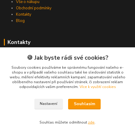
Vše o nákupu
Obchodní podmínky
Kontakty
Blog
Kontakty
Zákaznická podpora Spojovat.cz
🍪 Jak byste rádi své cookies?
+420 606 036 459
(PO-PÁ, 8-16 hod.)
Soubory cookies používáme ke správnému fungování našeho e-
shopu a v případě vašeho souhlasu také ke sledování statistik o
webu, měření efektivity reklamních kampaní, zapamatování vašeho
info@spojovat.cz
oblíbeného nastavení při používání stránek, či zobrazení reklam
odpovídajících vašim preferencím.
Více k využití cookies
Souhlasím
Nastavení
Všechna práva vyhrazena Spojovat.cz
Souhlas můžete odmítnout
zde
.
Vytvořeno na
Eshop-rychle.cz