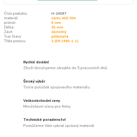
Číslo produktu:
H-24587
materiál:
nerez AISI 304
průměr:
6 mm
Délka:
35 mm
Závit:
částečný
Tvar hlavy:
půlkulatá
Třída provozu:
3 (EN 1995-1-1)
Rychlé dodání
Zboží doručujeme obvykle do 5 pracovních dnů.
Široký výběr
Tisíce položek spojovacího materiálu.
Velkoobchodní ceny
Množstevní slevy pro firmy.
Technické poradenství
Pomůžeme Vám vybrat správný materiál.