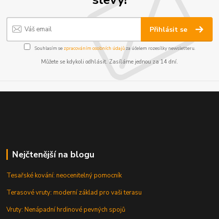
Přihlásit se
Souhlasím se
zpracováním osobních údajů
za účelem rozesílky newsletteru.
Můžete se kdykoli odhlásit. Zasíláme jednou za 14 dní.
Nejčtenější na blogu
Tesařské kování: neocenitelný pomocník
Terasové vruty: moderní základ pro vaši terasu
Vruty: Nenápadní hrdinové pevných spojů