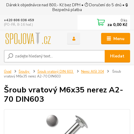
Dárek k objednávce nad 800,- Kč bez DPH • ⏱ Doručení do 5 dnů • 🔒
Bezpečná platba
0
ks
+420 606 036 459
za
0,00 Kč
(PO-PÁ, 8-16 hod.)
Menu
Hledat
Úvod
Šrouby
Šroub vratový DIN 603
Nerez AISI 304
Šroub
vratový M6x35 nerez A2-70 DIN603
Šroub vratový M6x35 nerez A2-
70 DIN603