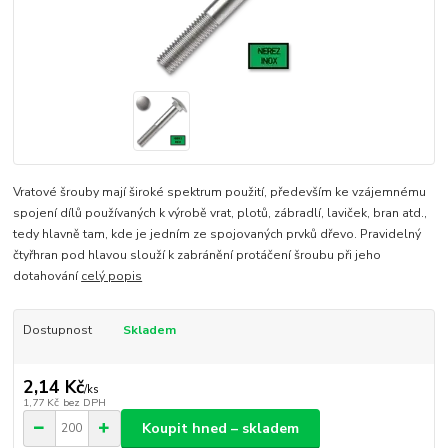
Vratové šrouby mají široké spektrum použití, především ke vzájemnému
spojení dílů používaných k výrobě vrat, plotů, zábradlí, laviček, bran atd.,
tedy hlavně tam, kde je jedním ze spojovaných prvků dřevo. Pravidelný
čtyřhran pod hlavou slouží k zabránění protáčení šroubu při jeho
dotahování
celý popis
Dostupnost
Skladem
2,14 Kč
/
ks
1,77 Kč
bez DPH
Koupit hned – skladem