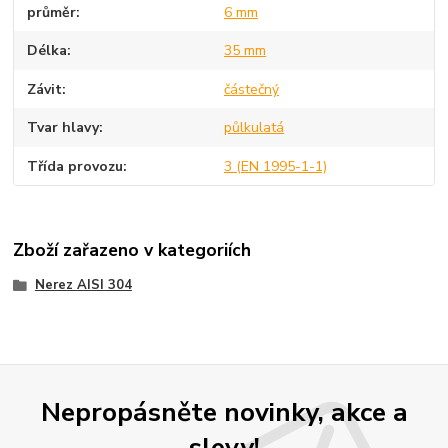
průměr
6 mm
Délka
35 mm
Závit
částečný
Tvar hlavy
půlkulatá
Třída provozu
3 (EN 1995-1-1)
Zboží zařazeno v kategoriích
Nerez AISI 304
Nepropásněte novinky, akce a
slevy!