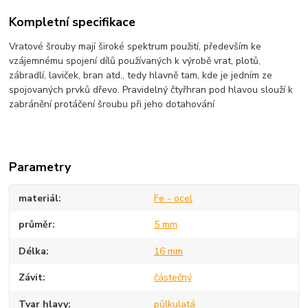
Kompletní specifikace
Vratové šrouby mají široké spektrum použití, především ke
vzájemnému spojení dílů používaných k výrobě vrat, plotů,
zábradlí, laviček, bran atd., tedy hlavně tam, kde je jedním ze
spojovaných prvků dřevo. Pravidelný čtyřhran pod hlavou slouží k
zabránění protáčení šroubu při jeho dotahování
Parametry
materiál
Fe - ocel
průměr
5 mm
Délka
16 mm
Závit
částečný
Tvar hlavy
půlkulatá