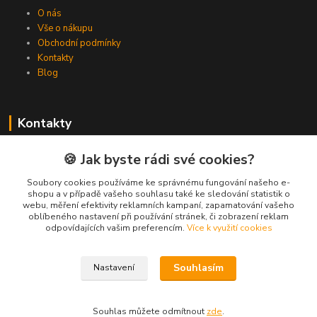
O nás
Vše o nákupu
Obchodní podmínky
Kontakty
Blog
Kontakty
Zákaznická podpora Spojovat.cz
🍪 Jak byste rádi své cookies?
+420 606 036 459
(PO-PÁ, 8-16 hod.)
Soubory cookies používáme ke správnému fungování našeho e-
shopu a v případě vašeho souhlasu také ke sledování statistik o
webu, měření efektivity reklamních kampaní, zapamatování vašeho
info@spojovat.cz
oblíbeného nastavení při používání stránek, či zobrazení reklam
odpovídajících vašim preferencím.
Více k využití cookies
Souhlasím
Nastavení
Všechna práva vyhrazena Spojovat.cz
Souhlas můžete odmítnout
zde
.