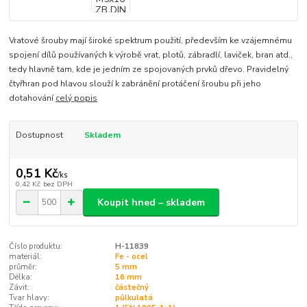
Vratové šrouby mají široké spektrum použití, především ke vzájemnému
spojení dílů používaných k výrobě vrat, plotů, zábradlí, laviček, bran atd.,
tedy hlavně tam, kde je jedním ze spojovaných prvků dřevo. Pravidelný
čtyřhran pod hlavou slouží k zabránění protáčení šroubu při jeho
dotahování
celý popis
Dostupnost
Skladem
0,51 Kč
/
ks
0,42 Kč
bez DPH
Koupit hned – skladem
Číslo produktu:
H-11839
materiál:
Fe - ocel
průměr:
5 mm
Délka:
16 mm
Závit:
částečný
Tvar hlavy:
půlkulatá