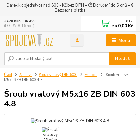
Dárek k objednávce nad 800,- Kč bez DPH • ⏱ Doručení do 5 dnů • 🔒
Bezpečná platba
0
ks
+420 606 036 459
za
0,00 Kč
(PO-PÁ, 8-16 hod.)
Menu
Hledat
Úvod
Šrouby
Šroub vratový DIN 603
Fe - ocel
Šroub vratový
M5x16 ZB DIN 603 4.8
Šroub vratový M5x16 ZB DIN 603
4.8