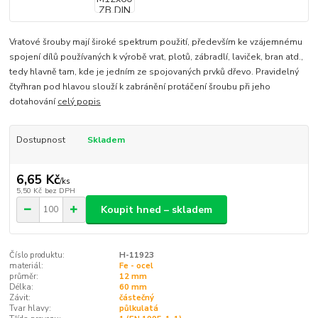
Vratové šrouby mají široké spektrum použití, především ke vzájemnému
spojení dílů používaných k výrobě vrat, plotů, zábradlí, laviček, bran atd.,
tedy hlavně tam, kde je jedním ze spojovaných prvků dřevo. Pravidelný
čtyřhran pod hlavou slouží k zabránění protáčení šroubu při jeho
dotahování
celý popis
Dostupnost
Skladem
6,65 Kč
/
ks
5,50 Kč
bez DPH
Koupit hned – skladem
Číslo produktu:
H-11923
materiál:
Fe - ocel
průměr:
12 mm
Délka:
60 mm
Závit:
částečný
Tvar hlavy:
půlkulatá