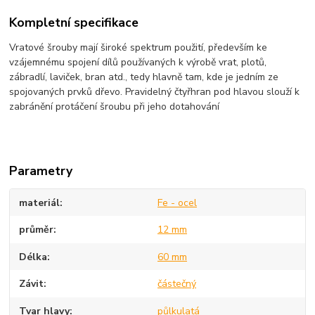
Kompletní specifikace
Vratové šrouby mají široké spektrum použití, především ke
vzájemnému spojení dílů používaných k výrobě vrat, plotů,
zábradlí, laviček, bran atd., tedy hlavně tam, kde je jedním ze
spojovaných prvků dřevo. Pravidelný čtyřhran pod hlavou slouží k
zabránění protáčení šroubu při jeho dotahování
Parametry
materiál
Fe - ocel
průměr
12 mm
Délka
60 mm
Závit
částečný
Tvar hlavy
půlkulatá