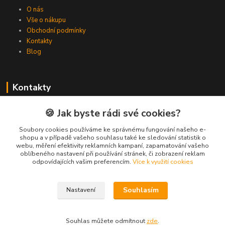
O nás
Vše o nákupu
Obchodní podmínky
Kontakty
Blog
Kontakty
Zákaznická podpora Spojovat.cz
🍪 Jak byste rádi své cookies?
+420 606 036 459
(PO-PÁ, 8-16 hod.)
Soubory cookies používáme ke správnému fungování našeho e-
shopu a v případě vašeho souhlasu také ke sledování statistik o
webu, měření efektivity reklamních kampaní, zapamatování vašeho
info@spojovat.cz
oblíbeného nastavení při používání stránek, či zobrazení reklam
odpovídajících vašim preferencím.
Více k využití cookies
Souhlasím
Nastavení
Všechna práva vyhrazena Spojovat.cz
Souhlas můžete odmítnout
zde
.