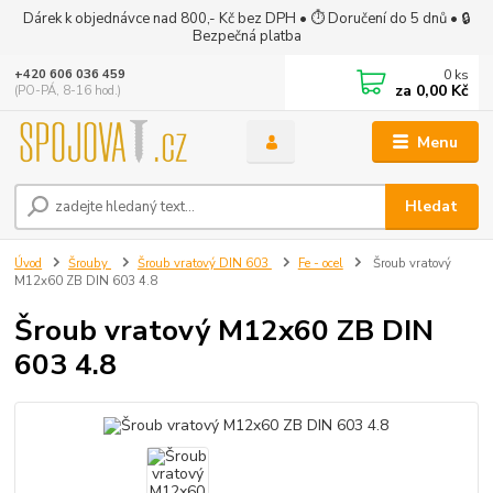
Dárek k objednávce nad 800,- Kč bez DPH • ⏱ Doručení do 5 dnů • 🔒
Bezpečná platba
0
ks
+420 606 036 459
za
0,00 Kč
(PO-PÁ, 8-16 hod.)
Menu
Hledat
Úvod
Šrouby
Šroub vratový DIN 603
Fe - ocel
Šroub vratový
M12x60 ZB DIN 603 4.8
Šroub vratový M12x60 ZB DIN
603 4.8