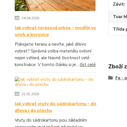
Závit
Tvar h
24.04.2026
Jak vybrat terasová prkna – modřín vs
Třída 
smrk a borovice
Plánujete terasu a nevíte, jaké dřevo
vybrat? Správná volba materiálu ovlivní
nejen vzhled, ale hlavně životnost celé
konstrukce. V tomto článku si je...
číst celé
Zboží 
Fe - 
21.01.2026
Jak vybrat vruty do sádrokartonu – do
dřeva i do plechu
Vruty do sádrokartonu jsou základním