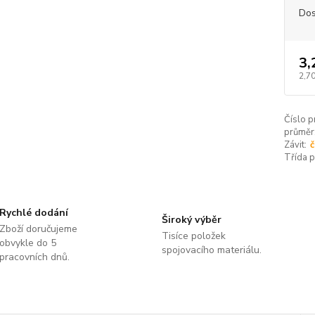
Dos
3,
2,70
Číslo p
průměr
Závit:
č
Třída 
Rychlé dodání
Široký výběr
Zboží doručujeme
Tisíce položek
obvykle do 5
spojovacího materiálu.
pracovních dnů.