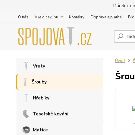
Dárek k ob
O nás
Vše o nákupu
Kontakty
Doprava a platba
Blo
Úvod
Vruty
Šrou
Šrouby
Hřebíky
Tesařské kování
Matice