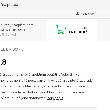
ečná platba
Přihlášení
 si rady? Napište nám.
0
ks
 606 036 459
za
0,00 Kč
, 8-16 hod.)
 ZB DIN 603 4.8
.8
é šrouby mají široké spektrum použití, především ke
nému spojení dílů používaných k výrobě vrat, plotů, zábradlí,
, bran atd., tedy hlavně tam, kde je jedním ze spojovaných
dřevo. Pravidelný čtyřhran pod hlavou slouží k zabránění
ení šroubu při jeho dotahování
celý popis