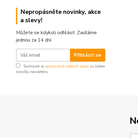
Nepropásněte novinky, akce
a slevy!
Můžete se kdykoli odhlásit. Zasíláme
jednou za 14 dní.
Přihlásit se
Souhlasím se
zpracováním osobních údajů
za účelem
rozesílky newsletteru.
N