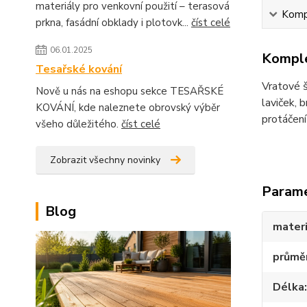
materiály pro venkovní použití – terasová
Kompl
prkna, fasádní obklady i plotovk...
číst celé
06.01.2025
Komple
Tesařské kování
Vratové š
Nově u nás na eshopu sekce TESAŘSKÉ
laviček, 
KOVÁNÍ, kde naleznete obrovský výběr
protáčení
všeho důležitého.
číst celé
Zobrazit všechny novinky
Param
Blog
materi
průmě
Délka