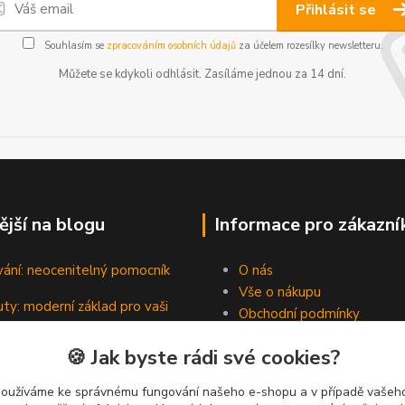
Přihlásit se
Souhlasím se
zpracováním osobních údajů
za účelem rozesílky newsletteru.
Můžete se kdykoli odhlásit. Zasíláme jednou za 14 dní.
ější na blogu
Informace pro zákazní
vání: neocenitelný pomocník
O nás
Vše o nákupu
ty: moderní základ pro vaši
Obchodní podmínky
Kontakty
🍪 Jak byste rádi své cookies?
Blog
padní hrdinové pevných spojů
používáme ke správnému fungování našeho e-shopu a v případě vašeho