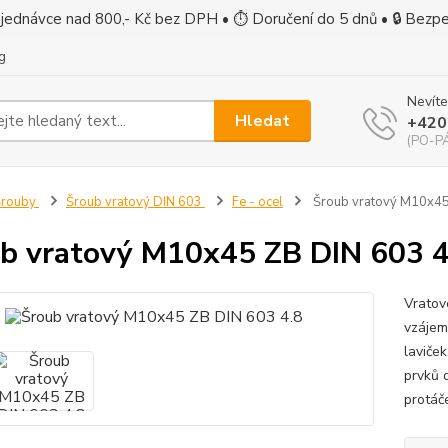
jednávce nad 800,- Kč bez DPH • ⏱ Doručení do 5 dnů • 🔒 Bezp
g
Nevíte
Hledat
+420
(PO-PÁ
Šrouby
Šroub vratový DIN 603
Fe - ocel
Šroub vratový M10x45
b vratový M10x45 ZB DIN 603 4
Vratov
vzájem
laviček
prvků 
protáč