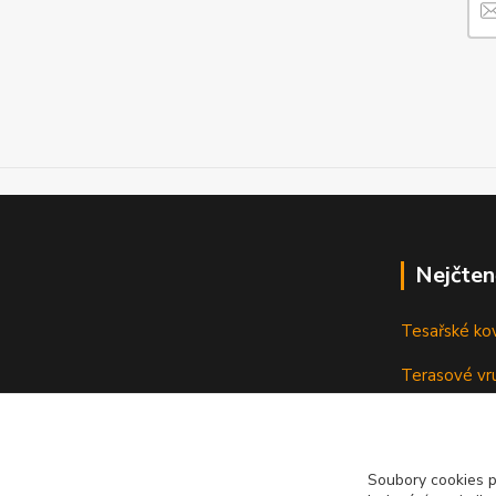
Nejčten
Tesařské ko
Terasové vru
terasu
Vruty: Nená
Soubory cookies 