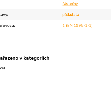
částečný
lavy
půlkulatá
provozu
1 (EN 1995-1-1)
zařazeno v kategoriích
ocel