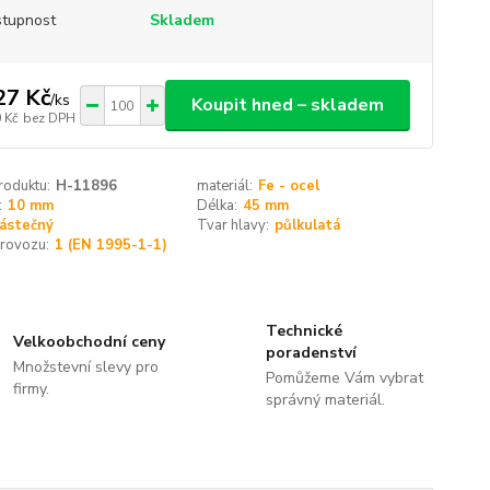
tupnost
Skladem
27 Kč
/
ks
Koupit hned – skladem
 Kč
bez DPH
roduktu:
H-11896
materiál:
Fe - ocel
:
10 mm
Délka:
45 mm
ástečný
Tvar hlavy:
půlkulatá
provozu:
1 (EN 1995-1-1)
Technické
Velkoobchodní ceny
poradenství
Množstevní slevy pro
Pomůžeme Vám vybrat
firmy.
správný materiál.