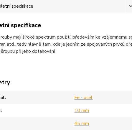
etní specifikace
tní specifikace
rouby mají široké spektrum použití, především ke vzájemnému spoj
bran atd., tedy hlavně tam, kde je jedním ze spojovaných prvků dř
 šroubu při jeho dotahování
etry
ál
Fe - ocel
r
10 mm
45 mm