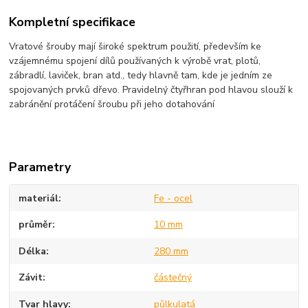
Kompletní specifikace
Vratové šrouby mají široké spektrum použití, především ke
vzájemnému spojení dílů používaných k výrobě vrat, plotů,
zábradlí, laviček, bran atd., tedy hlavně tam, kde je jedním ze
spojovaných prvků dřevo. Pravidelný čtyřhran pod hlavou slouží k
zabránění protáčení šroubu při jeho dotahování
Parametry
materiál
Fe - ocel
průměr
10 mm
Délka
280 mm
Závit
částečný
Tvar hlavy
půlkulatá