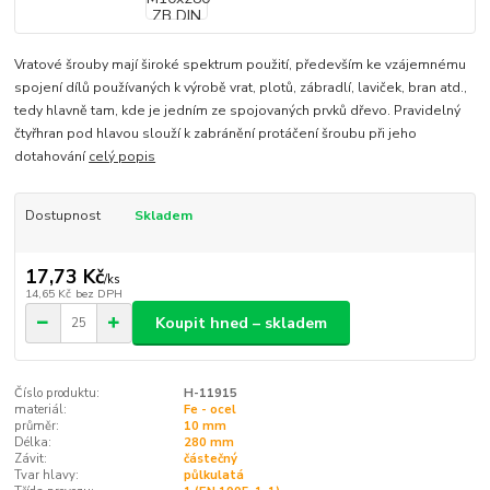
Vratové šrouby mají široké spektrum použití, především ke vzájemnému
spojení dílů používaných k výrobě vrat, plotů, zábradlí, laviček, bran atd.,
tedy hlavně tam, kde je jedním ze spojovaných prvků dřevo. Pravidelný
čtyřhran pod hlavou slouží k zabránění protáčení šroubu při jeho
dotahování
celý popis
Dostupnost
Skladem
17,73 Kč
/
ks
14,65 Kč
bez DPH
Koupit hned – skladem
Číslo produktu:
H-11915
materiál:
Fe - ocel
průměr:
10 mm
Délka:
280 mm
Závit:
částečný
Tvar hlavy:
půlkulatá