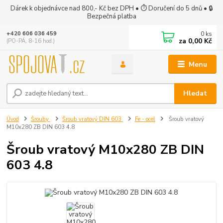
Dárek k objednávce nad 800,- Kč bez DPH • ⏱ Doručení do 5 dnů • 🔒
Bezpečná platba
0
ks
+420 606 036 459
za
0,00 Kč
(PO-PÁ, 8-16 hod.)
Menu
Hledat
Úvod
Šrouby
Šroub vratový DIN 603
Fe - ocel
Šroub vratový
M10x280 ZB DIN 603 4.8
Šroub vratový M10x280 ZB DIN
603 4.8