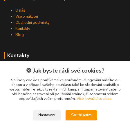
O nás
Vše o nákupu
Obchodní podmínky
Kontakty
Blog
Kontakty
Zákaznická podpora Spojovat.cz
🍪 Jak byste rádi své cookies?
+420 606 036 459
(PO-PÁ, 8-16 hod.)
Soubory cookies používáme ke správnému fungování našeho e-
shopu a v případě vašeho souhlasu také ke sledování statistik o
webu, měření efektivity reklamních kampaní, zapamatování vašeho
info@spojovat.cz
oblíbeného nastavení při používání stránek, či zobrazení reklam
odpovídajících vašim preferencím.
Více k využití cookies
Souhlasím
Nastavení