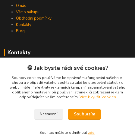
O nás
Vše o nákupu
Obchodní podmínky
Kontakty
Blog
Kontakty
Zákaznická podpora Spojovat.cz
🍪 Jak byste rádi své cookies?
+420 606 036 459
(PO-PÁ, 8-16 hod.)
Soubory cookies používáme ke správnému fungování našeho e-
shopu a v případě vašeho souhlasu také ke sledování statistik o
webu, měření efektivity reklamních kampaní, zapamatování vašeho
info@spojovat.cz
oblíbeného nastavení při používání stránek, či zobrazení reklam
odpovídajících vašim preferencím.
Více k využití cookies
Souhlasím
Nastavení
Všechna práva vyhrazena Spojovat.cz
Souhlas můžete odmítnout
zde
.