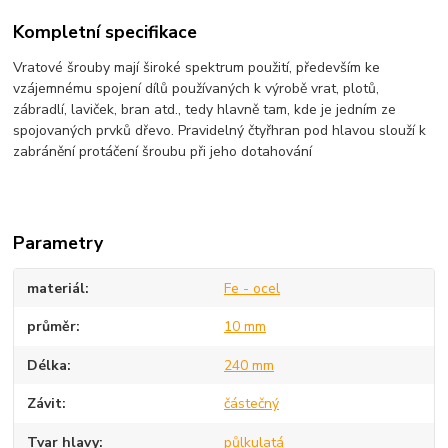
Kompletní specifikace
Vratové šrouby mají široké spektrum použití, především ke
vzájemnému spojení dílů používaných k výrobě vrat, plotů,
zábradlí, laviček, bran atd., tedy hlavně tam, kde je jedním ze
spojovaných prvků dřevo. Pravidelný čtyřhran pod hlavou slouží k
zabránění protáčení šroubu při jeho dotahování
Parametry
materiál
Fe - ocel
průměr
10 mm
Délka
240 mm
Závit
částečný
Tvar hlavy
půlkulatá