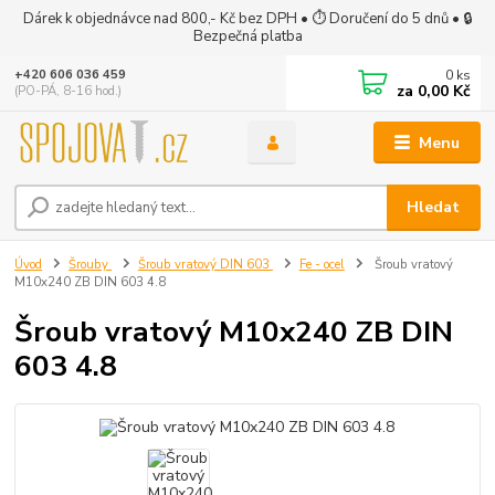
Dárek k objednávce nad 800,- Kč bez DPH • ⏱ Doručení do 5 dnů • 🔒
Bezpečná platba
0
ks
+420 606 036 459
za
0,00 Kč
(PO-PÁ, 8-16 hod.)
Menu
Hledat
Úvod
Šrouby
Šroub vratový DIN 603
Fe - ocel
Šroub vratový
M10x240 ZB DIN 603 4.8
Šroub vratový M10x240 ZB DIN
603 4.8