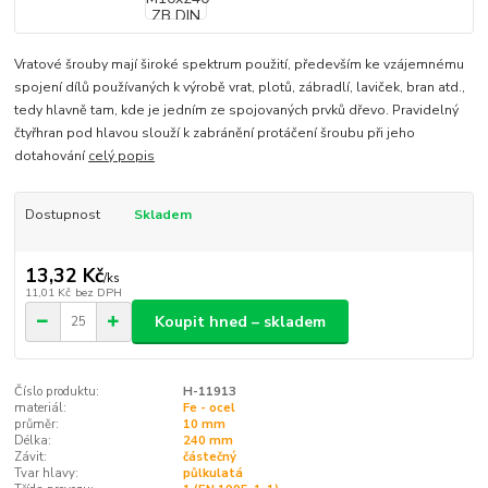
Vratové šrouby mají široké spektrum použití, především ke vzájemnému
spojení dílů používaných k výrobě vrat, plotů, zábradlí, laviček, bran atd.,
tedy hlavně tam, kde je jedním ze spojovaných prvků dřevo. Pravidelný
čtyřhran pod hlavou slouží k zabránění protáčení šroubu při jeho
dotahování
celý popis
Dostupnost
Skladem
13,32 Kč
/
ks
11,01 Kč
bez DPH
Koupit hned – skladem
Číslo produktu:
H-11913
materiál:
Fe - ocel
průměr:
10 mm
Délka:
240 mm
Závit:
částečný
Tvar hlavy:
půlkulatá