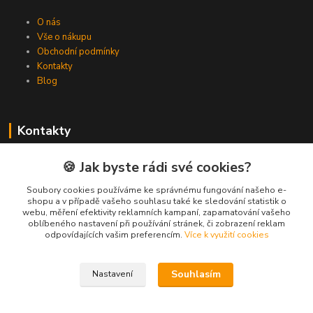
O nás
Vše o nákupu
Obchodní podmínky
Kontakty
Blog
Kontakty
Zákaznická podpora Spojovat.cz
🍪 Jak byste rádi své cookies?
+420 606 036 459
(PO-PÁ, 8-16 hod.)
Soubory cookies používáme ke správnému fungování našeho e-
shopu a v případě vašeho souhlasu také ke sledování statistik o
webu, měření efektivity reklamních kampaní, zapamatování vašeho
info@spojovat.cz
oblíbeného nastavení při používání stránek, či zobrazení reklam
odpovídajících vašim preferencím.
Více k využití cookies
Souhlasím
Nastavení
Všechna práva vyhrazena Spojovat.cz