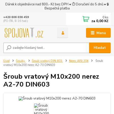
Dárek k objednávce nad 800,- Kč bez DPH • ⏱ Doručení do 5 dnů • 🔒
Bezpečná platba
0
ks
+420 606 036 459
za
0,00 Kč
(PO-PÁ, 8-16 hod.)
Menu
Hledat
Úvod
Šrouby
Šroub vratový DIN 603
Nerez AISI 304
Šroub
vratový M10x200 nerez A2-70 DIN603
Šroub vratový M10x200 nerez
A2-70 DIN603