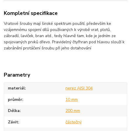
Kompletní specifikace
Vratové šrouby mají široké spektrum použití, především ke
vzájemnému spojení dílů používaných k výrobě vrat, plotů,
zábradlí, laviček, bran atd., tedy hlavně tam, kde je jedním ze
spojovaných prvků dřevo. Pravidelný čtyřhran pod hlavou slouží k
zabránění protáčení šroubu při jeho dotahování
Parametry
materiál
nerez AISI 304
průměr
10 mm
Délka
200 mm
Závit
částečný