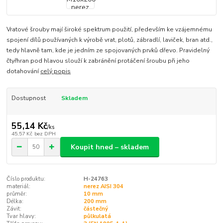
Vratové šrouby mají široké spektrum použití, především ke vzájemnému
spojení dílů používaných k výrobě vrat, plotů, zábradlí, laviček, bran atd.,
tedy hlavně tam, kde je jedním ze spojovaných prvků dřevo. Pravidelný
čtyřhran pod hlavou slouží k zabránění protáčení šroubu při jeho
dotahování
celý popis
Dostupnost
Skladem
55,14 Kč
/
ks
45,57 Kč
bez DPH
Koupit hned – skladem
Číslo produktu:
H-24763
materiál:
nerez AISI 304
průměr:
10 mm
Délka:
200 mm
Závit:
částečný
Tvar hlavy:
půlkulatá