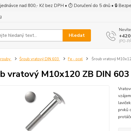
jednávce nad 800,- Kč bez DPH • ⏱ Doručení do 5 dnů • 🔒 Bezp
g
Nevíte
Hledat
+420
(PO-PÁ
Šrouby
Šroub vratový DIN 603
Fe - ocel
Šroub vratový M10x12
b vratový M10x120 ZB DIN 603 
Vratov
vzájem
laviček
prvků 
protáč