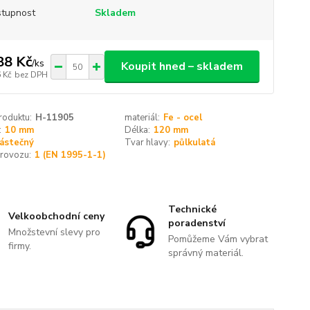
tupnost
Skladem
88 Kč
/
ks
Koupit hned – skladem
 Kč
bez DPH
roduktu:
H-11905
materiál:
Fe - ocel
:
10 mm
Délka:
120 mm
ástečný
Tvar hlavy:
půlkulatá
provozu:
1 (EN 1995-1-1)
Technické
Velkoobchodní ceny
poradenství
Množstevní slevy pro
Pomůžeme Vám vybrat
firmy.
správný materiál.