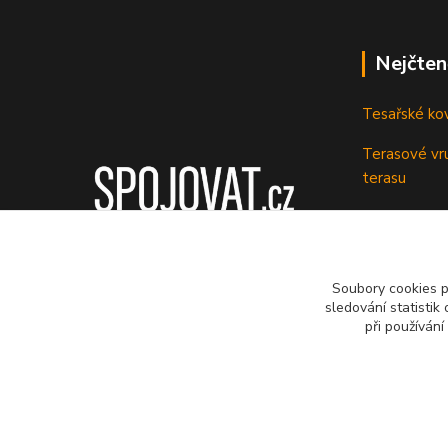
Nejčten
Tesařské ko
Terasové vru
terasu
Vruty: Nená
Soubory cookies 
sledování statisti
při používání