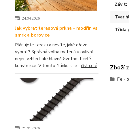
Závit
Tvar h
24.04.2026
Jak vybrat terasová prkna – modřín vs
Třída 
smrk a borovice
Plánujete terasu a nevíte, jaké dřevo
vybrat? Správná volba materiálu ovlivní
nejen vzhled, ale hlavně životnost celé
konstrukce. V tomto článku si je...
číst celé
Zboží 
Fe - 
21.01.2026