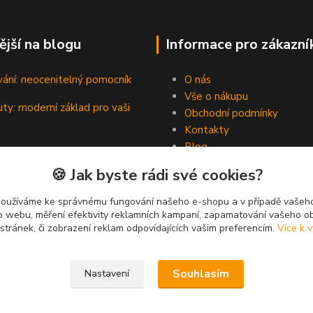
ější na blogu
Informace pro zákazní
vání: neocenitelný pomocník
O nás
Vše o nákupu
ty: moderní základ pro vaši
Obchodní podmínky
Kontakty
Blog
padní hrdinové pevných spojů
🍪 Jak byste rádi své cookies?
používáme ke správnému fungování našeho e-shopu a v případě vašeho
k o webu, měření efektivity reklamních kampaní, zapamatování vašeho o
 stránek, či zobrazení reklam odpovídajících vašim preferencím.
Více k v
Souhlasím
Nastavení