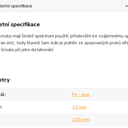
etní specifikace
tní specifikace
rouby mají široké spektrum použití, především ke vzájemnému spoj
bran atd., tedy hlavně tam, kde je jedním ze spojovaných prvků dř
 šroubu při jeho dotahování
etry
ál
Fe - ocel
r
10 mm
120 mm