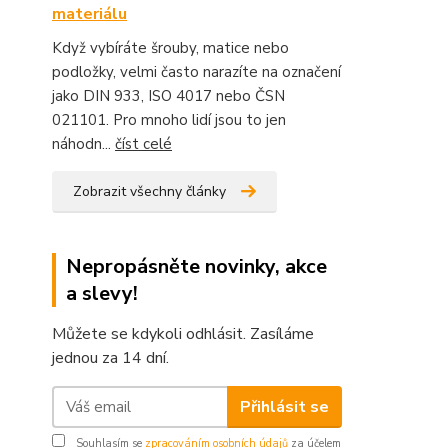
materiálu
Když vybíráte šrouby, matice nebo
podložky, velmi často narazíte na označení
jako DIN 933, ISO 4017 nebo ČSN
021101. Pro mnoho lidí jsou to jen
náhodn...
číst celé
Zobrazit všechny články
Nepropásněte novinky, akce
a slevy!
Můžete se kdykoli odhlásit. Zasíláme
jednou za 14 dní.
Přihlásit se
Souhlasím se
zpracováním osobních údajů
za účelem