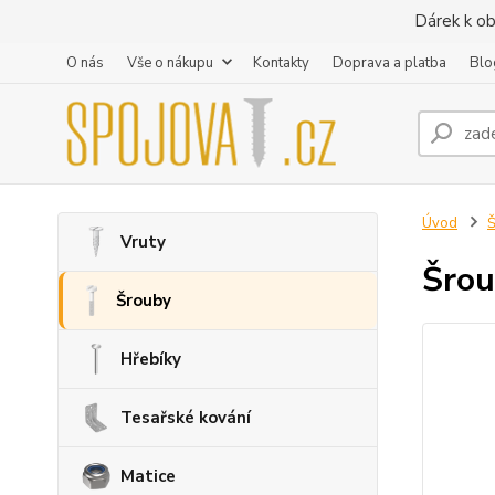
Dárek k ob
O nás
Vše o nákupu
Kontakty
Doprava a platba
Blo
Úvod
Vruty
Šrou
Šrouby
Hřebíky
Tesařské kování
Matice