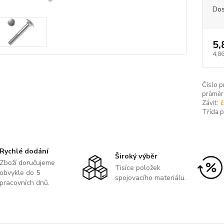
Dos
5,
4,86
Číslo p
průměr
Závit:
č
Třída 
Rychlé dodání
Široký výběr
Zboží doručujeme
Tisíce položek
obvykle do 5
spojovacího materiálu.
pracovních dnů.