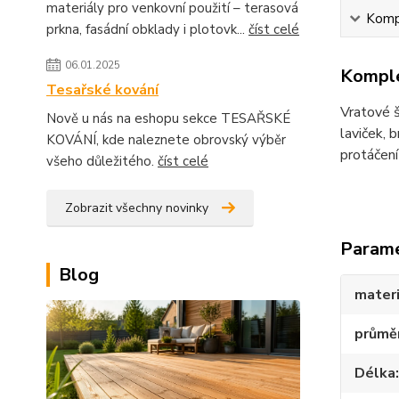
materiály pro venkovní použití – terasová
Kompl
prkna, fasádní obklady i plotovk...
číst celé
06.01.2025
Komple
Tesařské kování
Vratové š
Nově u nás na eshopu sekce TESAŘSKÉ
laviček, 
KOVÁNÍ, kde naleznete obrovský výběr
protáčení
všeho důležitého.
číst celé
Zobrazit všechny novinky
Param
Blog
materi
průmě
Délka