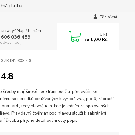
ečná platba
Přihlášení
 si rady? Napište nám.
0
ks
 606 036 459
za
0,00 Kč
, 8-16 hod.)
0 ZB DIN 603 4.8
4.8
é šrouby mají široké spektrum použití, především ke
nému spojení dílů používaných k výrobě vrat, plotů, zábradlí,
, bran atd., tedy hlavně tam, kde je jedním ze spojovaných
dřevo. Pravidelný čtyřhran pod hlavou slouží k zabránění
ení šroubu při jeho dotahování
celý popis