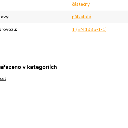
částečný
lavy
půlkulatá
provozu
1 (EN 1995-1-1)
zařazeno v kategoriích
ocel