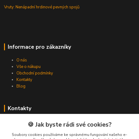
Vruty: Nenápadní hrdinové pevných spojů
Informace pro zákazníky
O nás
Vše o nákupu
Obchodní podmínky
Kontakty
Blog
Kontakty
Zákaznická podpora Spojovat.cz
🍪 Jak byste rádi své cookies?
+420 606 036 459
(PO-PÁ, 8-16 hod.)
Soubory cookies používáme ke správnému fungování našeho e-