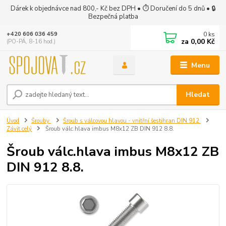
Dárek k objednávce nad 800,- Kč bez DPH • ⏱ Doručení do 5 dnů • 🔒
Bezpečná platba
0
ks
+420 606 036 459
za
0,00 Kč
(PO-PÁ, 8-16 hod.)
Menu
Hledat
Úvod
Šrouby
Šroub s válcovou hlavou - vnitřní šestihran DIN 912
Závit celý
Šroub válc.hlava imbus M8x12 ZB DIN 912 8.8.
Šroub válc.hlava imbus M8x12 ZB
DIN 912 8.8.