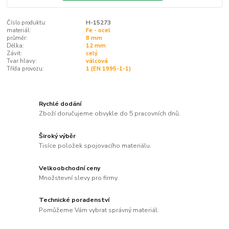
Číslo produktu:
H-15273
materiál:
Fe - ocel
průměr:
8 mm
Délka:
12 mm
Závit:
celý
Tvar hlavy:
válcová
Třída provozu:
1 (EN 1995-1-1)
Rychlé dodání
Zboží doručujeme obvykle do 5 pracovních dnů.
Široký výběr
Tisíce položek spojovacího materiálu.
Velkoobchodní ceny
Množstevní slevy pro firmy.
Technické poradenství
Pomůžeme Vám vybrat správný materiál.