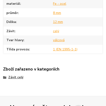
materiál
Fe - ocel
průměr
8 mm
Délka
12 mm
Závit
celý
Tvar hlavy
válcová
Třída provozu
1 (EN 1995-1-1)
Zboží zařazeno v kategoriích
Závit celý