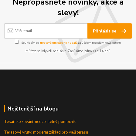
Nepropásněte novinky, akce a
slevy!
Přihlásit se
Souhlasím se
zpracováním osobních údajů
za účelem rozesílky newsletteru.
Můžete se kdykoli odhlásit. Zasíláme jednou za 14 dní.
Nejčtenější na blogu
Tesařské kování: neocenitelný pomocník
Terasové vruty: moderní základ pro vaši terasu