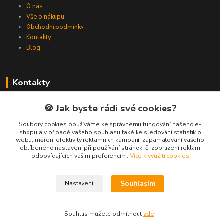
O nás
Vše o nákupu
Obchodní podmínky
Kontakty
Blog
Kontakty
Zákaznická podpora Spojovat.cz
🍪 Jak byste rádi své cookies?
+420 606 036 459
(PO-PÁ, 8-16 hod.)
Soubory cookies používáme ke správnému fungování našeho e-
shopu a v případě vašeho souhlasu také ke sledování statistik o
webu, měření efektivity reklamních kampaní, zapamatování vašeho
info@spojovat.cz
oblíbeného nastavení při používání stránek, či zobrazení reklam
odpovídajících vašim preferencím.
Více k využití cookies
Souhlasím
Nastavení
Všechna práva vyhrazena Spojovat.cz
Souhlas můžete odmítnout
zde
.