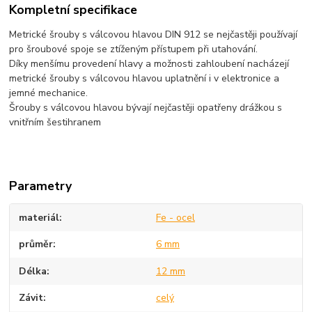
Kompletní specifikace
Metrické šrouby s válcovou hlavou DIN 912 se nejčastěji používají
pro šroubové spoje se ztíženým přístupem při utahování.
Díky menšímu provedení hlavy a možnosti zahloubení nacházejí
metrické šrouby s válcovou hlavou uplatnění i v elektronice a
jemné mechanice.
Šrouby s válcovou hlavou bývají nejčastěji opatřeny drážkou s
vnitřním šestihranem
Parametry
materiál
Fe - ocel
průměr
6 mm
Délka
12 mm
Závit
celý