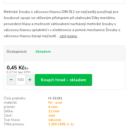
Metrické šrouby s válcovou hlavou DIN 912 se nejčastěji používají pro
šroubové spoje se ztíženým přístupem při utahování.Díky menšímu
provedení hlavy a možnosti zahloubení nacházejí metrické šrouby s
válcovou hlavou uplatnění i v elektronice a jemné mechanice.Šrouby s
válcovou hlavou bývají nejčastě...
celý popis
Dostupnost
Skladem
0,45 Kč
/
ks
0,37 Kč
bez DPH
Koupit hned – skladem
Číslo produktu:
H-15291
materiál:
Fe - ocel
průměr:
6 mm
Délka:
12 mm
Závit:
celý
Tvar hlavy:
válcová
Třída provozu:
1 (EN 1995-1-1)