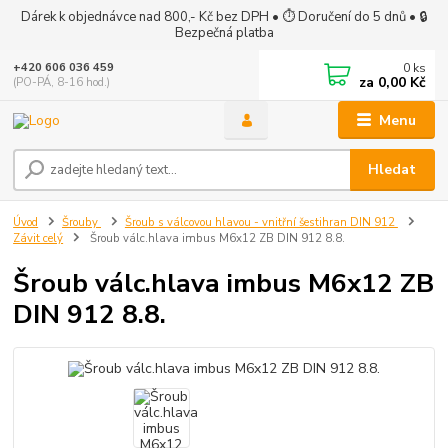
Dárek k objednávce nad 800,- Kč bez DPH • ⏱ Doručení do 5 dnů • 🔒
Bezpečná platba
0
ks
+420 606 036 459
za
0,00 Kč
(PO-PÁ, 8-16 hod.)
Menu
Hledat
Úvod
Šrouby
Šroub s válcovou hlavou - vnitřní šestihran DIN 912
Závit celý
Šroub válc.hlava imbus M6x12 ZB DIN 912 8.8.
Šroub válc.hlava imbus M6x12 ZB
DIN 912 8.8.