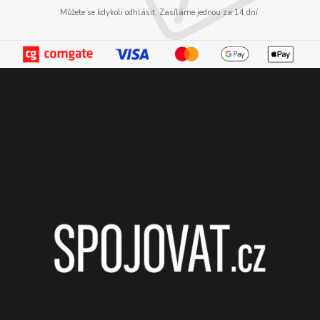
Můžete se kdykoli odhlásit. Zasíláme jednou za 14 dní.