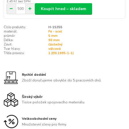
2,45 Kč
bez DPH
Koupit hned – skladem
Číslo produktu:
H-15355
materiál:
Fe - ocel
průměr:
5 mm
Délka:
90 mm
Závit:
částečný
Tvar hlavy:
válcová
Třída provozu:
1 (EN 1995-1-1)
Rychlé dodání
Zboží doručujeme obvykle do 5 pracovních dnů.
Široký výběr
Tisíce položek spojovacího materiálu.
Velkoobchodní ceny
Množstevní slevy pro firmy.