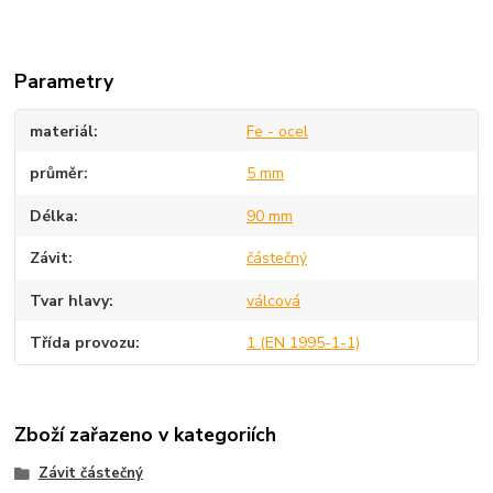
Parametry
materiál
Fe - ocel
průměr
5 mm
Délka
90 mm
Závit
částečný
Tvar hlavy
válcová
Třída provozu
1 (EN 1995-1-1)
Zboží zařazeno v kategoriích
Závit částečný