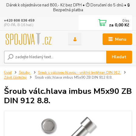
Dárek k objednávce nad 800,- Kč bez DPH • ⏱ Doručení do 5 dnů • 🔒
Bezpečná platba
0
ks
+420 606 036 459
za
0,00 Kč
(PO-PÁ, 8-16 hod.)
Menu
Hledat
Úvod
Šrouby
Šroub s válcovou hlavou - vnitřní šestihran DIN 912
Závit částečný
Šroub válc.hlava imbus M5x90 ZB DIN 912 8.8.
Šroub válc.hlava imbus M5x90 ZB
DIN 912 8.8.