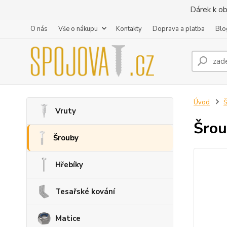
Dárek k ob
O nás
Vše o nákupu
Kontakty
Doprava a platba
Blo
Úvod
Vruty
Šrou
Šrouby
Hřebíky
Tesařské kování
Matice