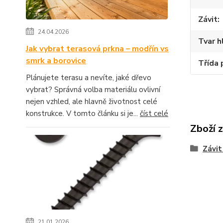
Závit
24.04.2026
Tvar h
Jak vybrat terasová prkna – modřín vs
smrk a borovice
Třída 
Plánujete terasu a nevíte, jaké dřevo
vybrat? Správná volba materiálu ovlivní
nejen vzhled, ale hlavně životnost celé
konstrukce. V tomto článku si je...
číst celé
Zboží 
Závit
21.01.2026