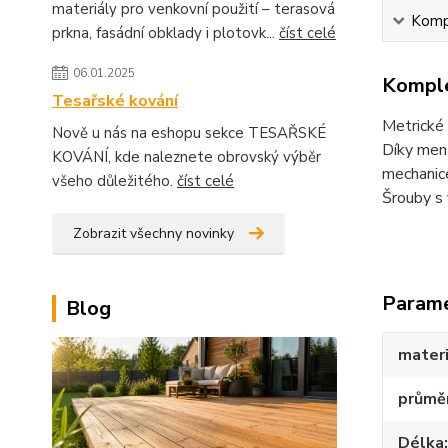
materiály pro venkovní použití – terasová
Kompl
prkna, fasádní obklady i plotovk...
číst celé
06.01.2025
Komple
Tesařské kování
Metrické 
Nově u nás na eshopu sekce TESAŘSKÉ
Díky menš
KOVÁNÍ, kde naleznete obrovský výběr
mechanic
všeho důležitého.
číst celé
Šrouby s 
Zobrazit všechny novinky
Param
Blog
materi
průmě
Délka