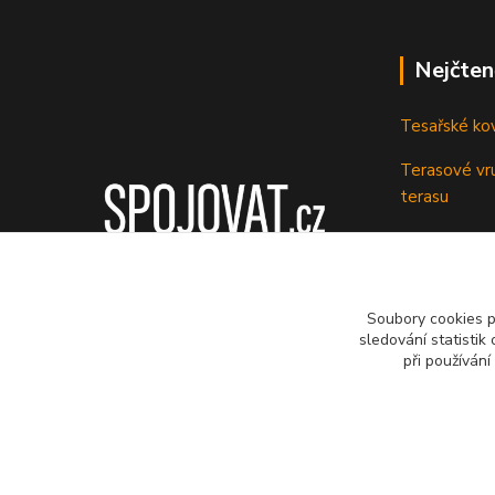
Nejčten
Tesařské ko
Terasové vru
terasu
Vruty: Nená
Soubory cookies 
sledování statisti
při používání