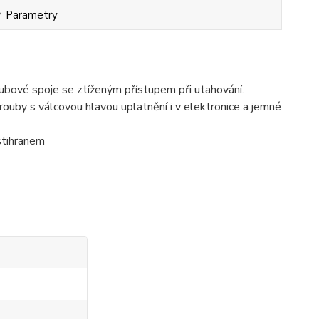
Parametry
oubové spoje se ztíženým přístupem při utahování.
ouby s válcovou hlavou uplatnění i v elektronice a jemné
stihranem