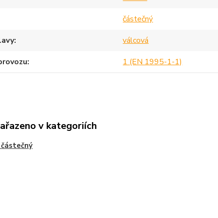
částečný
lavy
válcová
provozu
1 (EN 1995-1-1)
zařazeno v kategoriích
 částečný