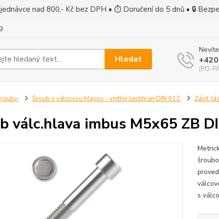
jednávce nad 800,- Kč bez DPH • ⏱ Doručení do 5 dnů • 🔒 Bezp
g
Nevíte
Hledat
+420
(PO-PÁ
Šrouby
Šroub s válcovou hlavou - vnitřní šestihran DIN 912
Závit čá
b válc.hlava imbus M5x65 ZB DI
Metric
šroubo
proved
válcov
s válco