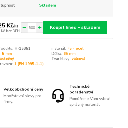
tupnost
Skladem
25 Kč
/
ks
Koupit hned – skladem
 Kč
bez DPH
roduktu:
H-15351
materiál:
Fe - ocel
:
5 mm
Délka:
65 mm
ástečný
Tvar hlavy:
válcová
provozu:
1 (EN 1995-1-1)
Technické
Velkoobchodní ceny
poradenství
Množstevní slevy pro
Pomůžeme Vám vybrat
firmy.
správný materiál.