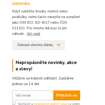
materiálu
Když vybíráte šrouby, matice nebo
podložky, velmi často narazíte na označení
jako DIN 933, ISO 4017 nebo ČSN
021101. Pro mnoho lidí jsou to jen
náhodn...
číst celé
Zobrazit všechny články
Nepropásněte novinky, akce
a slevy!
Můžete se kdykoli odhlásit. Zasíláme
jednou za 14 dní.
Přihlásit se
Souhlasím se
zpracováním osobních údajů
za účelem