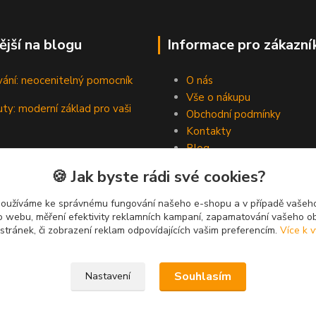
ější na blogu
Informace pro zákazní
vání: neocenitelný pomocník
O nás
Vše o nákupu
ty: moderní základ pro vaši
Obchodní podmínky
Kontakty
Blog
padní hrdinové pevných spojů
🍪 Jak byste rádi své cookies?
používáme ke správnému fungování našeho e-shopu a v případě vašeho
k o webu, měření efektivity reklamních kampaní, zapamatování vašeho o
 stránek, či zobrazení reklam odpovídajících vašim preferencím.
Více k v
Souhlasím
Nastavení