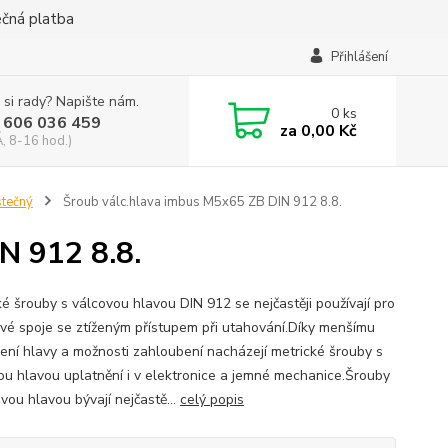
ečná platba
Přihlášení
 si rady? Napište nám.
0
ks
 606 036 459
za
0,00 Kč
, 8-16 hod.)
stečný
Šroub válc.hlava imbus M5x65 ZB DIN 912 8.8.
N 912 8.8.
ké šrouby s válcovou hlavou DIN 912 se nejčastěji používají pro
vé spoje se ztíženým přístupem při utahování.Díky menšímu
ení hlavy a možnosti zahloubení nacházejí metrické šrouby s
ou hlavou uplatnění i v elektronice a jemné mechanice.Šrouby
vou hlavou bývají nejčastě...
celý popis