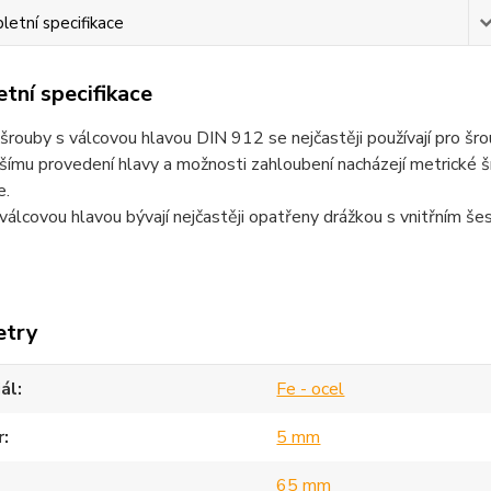
etní specifikace
tní specifikace
šrouby s válcovou hlavou DIN 912 se nejčastěji používají pro šr
ímu provedení hlavy a možnosti zahloubení nacházejí metrické šr
e.
válcovou hlavou bývají nejčastěji opatřeny drážkou s vnitřním še
etry
ál
Fe - ocel
r
5 mm
65 mm