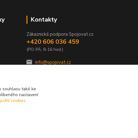
ky
Kontakty
Zákaznická podpora Spojovat.cz
+420 606 036 459
(PO-PÁ, 8-16 hod.)
info@spojovat.cz
 souhlasu také ke
blíbeného nastavení
yužití cookies