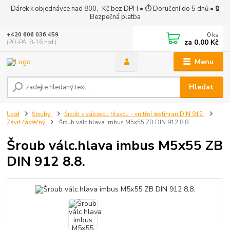
Dárek k objednávce nad 800,- Kč bez DPH • ⏱ Doručení do 5 dnů • 🔒
Bezpečná platba
0
ks
+420 606 036 459
za
0,00 Kč
(PO-PÁ, 8-16 hod.)
Menu
Hledat
Úvod
Šrouby
Šroub s válcovou hlavou - vnitřní šestihran DIN 912
Závit částečný
Šroub válc.hlava imbus M5x55 ZB DIN 912 8.8.
Šroub válc.hlava imbus M5x55 ZB
DIN 912 8.8.