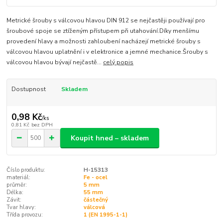
Metrické šrouby s válcovou hlavou DIN 912 se nejčastěji používají pro
šroubové spoje se ztíženým přístupem při utahování.Díky menšímu
provedení hlavy a možnosti zahloubení nacházejí metrické šrouby s
válcovou hlavou uplatnění i v elektronice a jemné mechanice.Šrouby s
válcovou hlavou bývají nejčastě...
celý popis
Dostupnost
Skladem
0,98 Kč
/
ks
0,81 Kč
bez DPH
Koupit hned – skladem
Číslo produktu:
H-15313
materiál:
Fe - ocel
průměr:
5 mm
Délka:
55 mm
Závit:
částečný
Tvar hlavy:
válcová
Třída provozu:
1 (EN 1995-1-1)