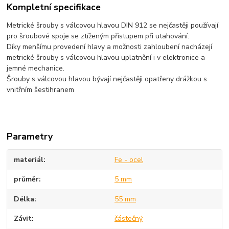
Kompletní specifikace
Metrické šrouby s válcovou hlavou DIN 912 se nejčastěji používají
pro šroubové spoje se ztíženým přístupem při utahování.
Díky menšímu provedení hlavy a možnosti zahloubení nacházejí
metrické šrouby s válcovou hlavou uplatnění i v elektronice a
jemné mechanice.
Šrouby s válcovou hlavou bývají nejčastěji opatřeny drážkou s
vnitřním šestihranem
Parametry
materiál
Fe - ocel
průměr
5 mm
Délka
55 mm
Závit
částečný