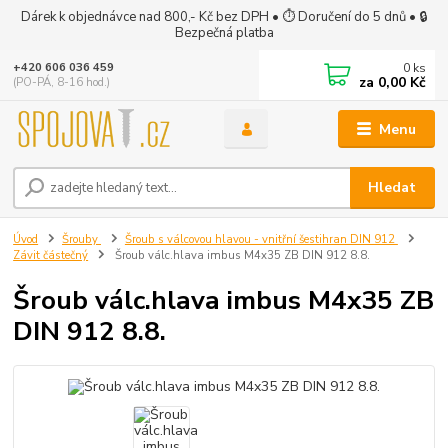
Dárek k objednávce nad 800,- Kč bez DPH • ⏱ Doručení do 5 dnů • 🔒
Bezpečná platba
0
ks
+420 606 036 459
za
0,00 Kč
(PO-PÁ, 8-16 hod.)
Menu
Hledat
Úvod
Šrouby
Šroub s válcovou hlavou - vnitřní šestihran DIN 912
Závit částečný
Šroub válc.hlava imbus M4x35 ZB DIN 912 8.8.
Šroub válc.hlava imbus M4x35 ZB
DIN 912 8.8.