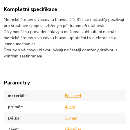
Kompletní specifikace
Metrické šrouby s válcovou hlavou DIN 912 se nejčastěji používají
pro šroubové spoje se ztíženým přístupem při utahování.
Díky menšímu provedení hlavy a možnosti zahloubení nacházejí
metrické šrouby s válcovou hlavou uplatnění i v elektronice a
jemné mechanice.
Šrouby s válcovou hlavou bývají nejčastěji opatřeny drážkou s
vnitřním šestihranem
Parametry
materiál
Fe - ocel
průměr
4 mm
Délka
35 mm
Závit
částečný