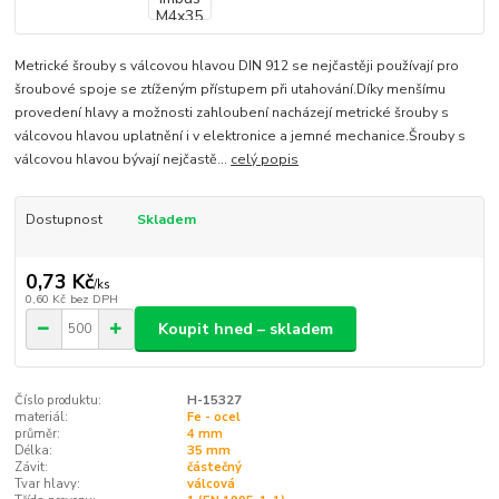
Metrické šrouby s válcovou hlavou DIN 912 se nejčastěji používají pro
šroubové spoje se ztíženým přístupem při utahování.Díky menšímu
provedení hlavy a možnosti zahloubení nacházejí metrické šrouby s
válcovou hlavou uplatnění i v elektronice a jemné mechanice.Šrouby s
válcovou hlavou bývají nejčastě...
celý popis
Dostupnost
Skladem
0,73 Kč
/
ks
0,60 Kč
bez DPH
Koupit hned – skladem
Číslo produktu:
H-15327
materiál:
Fe - ocel
průměr:
4 mm
Délka:
35 mm
Závit:
částečný
Tvar hlavy:
válcová