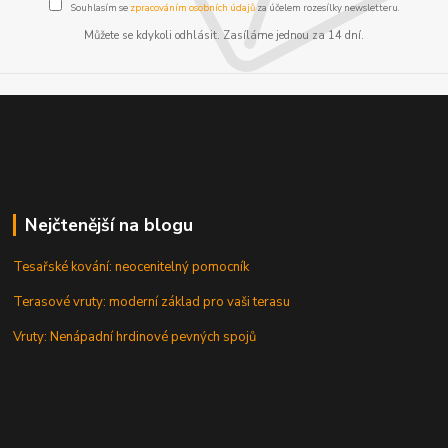
Souhlasím se
zpracováním osobních údajů
za účelem rozesílky newsletteru.
Můžete se kdykoli odhlásit. Zasíláme jednou za 14 dní.
Nejčtenější na blogu
Tesařské kování: neocenitelný pomocník
Terasové vruty: moderní základ pro vaši terasu
Vruty: Nenápadní hrdinové pevných spojů