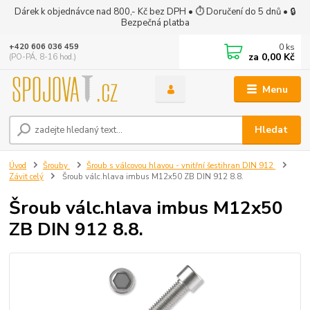
Dárek k objednávce nad 800,- Kč bez DPH • ⏱ Doručení do 5 dnů • 🔒
Bezpečná platba
0
ks
+420 606 036 459
za
0,00 Kč
(PO-PÁ, 8-16 hod.)
Menu
Hledat
Úvod
Šrouby
Šroub s válcovou hlavou - vnitřní šestihran DIN 912
Závit celý
Šroub válc.hlava imbus M12x50 ZB DIN 912 8.8.
Šroub válc.hlava imbus M12x50
ZB DIN 912 8.8.