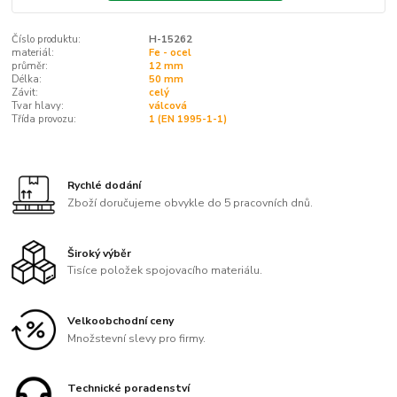
Číslo produktu:
H-15262
materiál:
Fe - ocel
průměr:
12 mm
Délka:
50 mm
Závit:
celý
Tvar hlavy:
válcová
Třída provozu:
1 (EN 1995-1-1)
Rychlé dodání
Zboží doručujeme obvykle do 5 pracovních dnů.
Široký výběr
Tisíce položek spojovacího materiálu.
Velkoobchodní ceny
Množstevní slevy pro firmy.
Technické poradenství