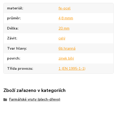
materiál
fe-ocel
průměr
4,8 mmm
Délka
20 mm
Závit
celý
Tvar hlavy
6ti hranná
povrch
zinek bílý
Třída provozu
1 (EN 1995-1-1)
Zboží zařazeno v kategoriích
Farmářské vruty (plech-dřevo)