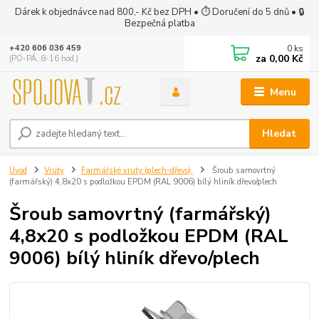
Dárek k objednávce nad 800,- Kč bez DPH • ⏱ Doručení do 5 dnů • 🔒
Bezpečná platba
0
ks
+420 606 036 459
za
0,00 Kč
(PO-PÁ, 8-16 hod.)
Menu
Hledat
Úvod
Vruty
Farmářské vruty (plech-dřevo)
Šroub samovrtný
(farmářský) 4,8x20 s podložkou EPDM (RAL 9006) bílý hliník dřevo/plech
Šroub samovrtný (farmářský)
4,8x20 s podložkou EPDM (RAL
9006) bílý hliník dřevo/plech