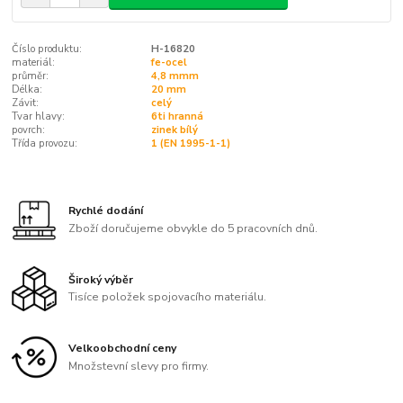
Číslo produktu:
H-16820
materiál:
fe-ocel
průměr:
4,8 mmm
Délka:
20 mm
Závit:
celý
Tvar hlavy:
6ti hranná
povrch:
zinek bílý
Třída provozu:
1 (EN 1995-1-1)
Rychlé dodání
Zboží doručujeme obvykle do 5 pracovních dnů.
Široký výběr
Tisíce položek spojovacího materiálu.
Velkoobchodní ceny
Množstevní slevy pro firmy.