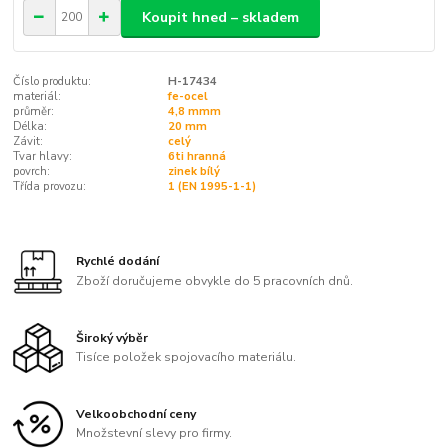
Koupit hned – skladem
Číslo produktu:
H-17434
materiál:
fe-ocel
průměr:
4,8 mmm
Délka:
20 mm
Závit:
celý
Tvar hlavy:
6ti hranná
povrch:
zinek bílý
Třída provozu:
1 (EN 1995-1-1)
Rychlé dodání
Zboží doručujeme obvykle do 5 pracovních dnů.
Široký výběr
Tisíce položek spojovacího materiálu.
Velkoobchodní ceny
Množstevní slevy pro firmy.