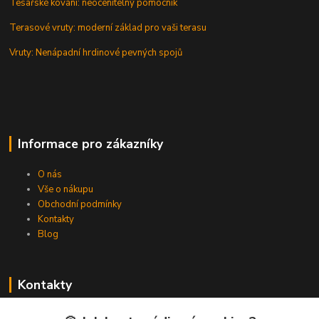
Tesařské kování: neocenitelný pomocník
Terasové vruty: moderní základ pro vaši terasu
Vruty: Nenápadní hrdinové pevných spojů
Informace pro zákazníky
O nás
Vše o nákupu
Obchodní podmínky
Kontakty
Blog
Kontakty
Zákaznická podpora Spojovat.cz