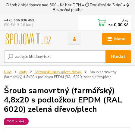
Dárek k objednávce nad 800,- Kč bez DPH • ⏱ Doručení do 5 dnů • 🔒
Bezpečná platba
0
ks
+420 606 036 459
za
0,00 Kč
(PO-PÁ, 8-16 hod.)
Menu
Hledat
Úvod
Vruty
Farmářské vruty (plech-dřevo)
Šroub samovrtný
(farmářský) 4,8x20 s podložkou EPDM (RAL 6020) zelená dřevo/plech
Šroub samovrtný (farmářský)
4,8x20 s podložkou EPDM (RAL
6020) zelená dřevo/plech
TOP produkt