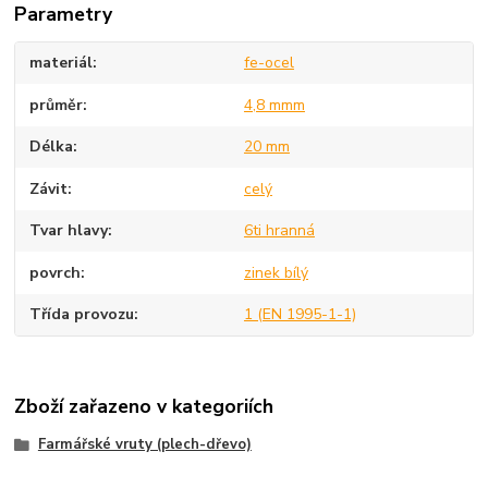
Parametry
materiál
fe-ocel
průměr
4,8 mmm
Délka
20 mm
Závit
celý
Tvar hlavy
6ti hranná
povrch
zinek bílý
Třída provozu
1 (EN 1995-1-1)
Zboží zařazeno v kategoriích
Farmářské vruty (plech-dřevo)