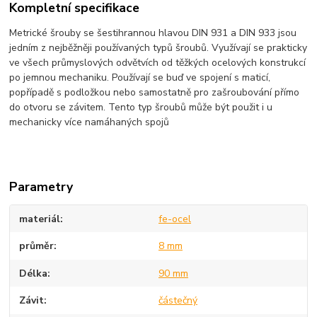
Kompletní specifikace
Metrické šrouby se šestihrannou hlavou DIN 931 a DIN 933 jsou
jedním z nejběžněji používaných typů šroubů. Využívají se prakticky
ve všech průmyslových odvětvích od těžkých ocelových konstrukcí
po jemnou mechaniku. Používají se buď ve spojení s maticí,
popřípadě s podložkou nebo samostatně pro zašroubování přímo
do otvoru se závitem. Tento typ šroubů může být použit i u
mechanicky více namáhaných spojů
Parametry
materiál
fe-ocel
průměr
8 mm
Délka
90 mm
Závit
částečný