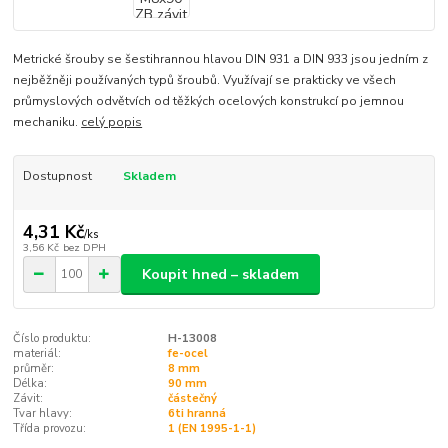
Metrické šrouby se šestihrannou hlavou DIN 931 a DIN 933 jsou jedním z
nejběžněji používaných typů šroubů. Využívají se prakticky ve všech
průmyslových odvětvích od těžkých ocelových konstrukcí po jemnou
mechaniku.
celý popis
Dostupnost
Skladem
4,31 Kč
/
ks
3,56 Kč
bez DPH
Koupit hned – skladem
Číslo produktu:
H-13008
materiál:
fe-ocel
průměr:
8 mm
Délka:
90 mm
Závit:
částečný
Tvar hlavy:
6ti hranná
Třída provozu:
1 (EN 1995-1-1)