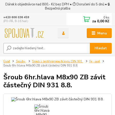
Dárek k objednávce nad 800,- Kč bez DPH • ⏱ Doručení do 5 dnů • 🔒
Bezpečná platba
0
ks
+420 606 036 459
za
0,00 Kč
(PO-PÁ, 8-16 hod.)
Menu
Hledat
Úvod
Šrouby
Šroub s šestihrannou hlavou DIN 931
Fe - ocel
Šroub 6hr.hlava M8x90 ZB závit částečný DIN 931 8.8.
Šroub 6hr.hlava M8x90 ZB závit
částečný DIN 931 8.8.