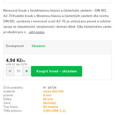
Nerezový šroub s šestihrannou hlavou a částečným závitem – DIN 931,
A2-70 Kvalitní šroub s 6hrannou hlavou a částečným závitem dle normy
DIN 931, vyrobený z nerezové oceli A2-70, je určený pro pevné a odolné
spoje ve stavebnictví, strojírenství i domácí dílně. Díky částečnému závitu
je ideální pro s...
celý popis
Dostupnost
Skladem
4,94 Kč
/
ks
4,08 Kč
bez DPH
Koupit hned – skladem
Číslo produktu:
H- 24724
materiál:
nerez AISI 304
průměr:
8 mm
Délka:
80 mm
Závit:
částečný
Tvar hlavy:
6ti hranná
Třída provozu:
3 (EN 1995-1-1)