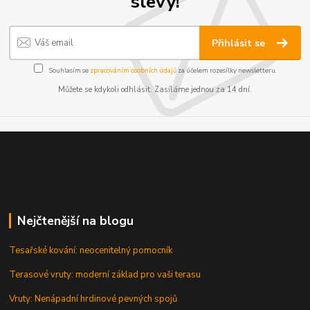
slevy!
Přihlásit se
Souhlasím se
zpracováním osobních údajů
za účelem rozesílky newsletteru.
Můžete se kdykoli odhlásit. Zasíláme jednou za 14 dní.
Nejčtenější na blogu
Tesařské kování: neocenitelný pomocník
Terasové vruty: moderní základ pro vaši terasu
Vruty: Nenápadní hrdinové pevných spojů