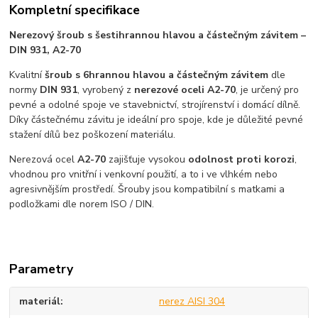
Kompletní specifikace
Nerezový šroub s šestihrannou hlavou a částečným závitem –
DIN 931, A2-70
Kvalitní
šroub s 6hrannou hlavou a částečným závitem
dle
normy
DIN 931
, vyrobený z
nerezové oceli A2-70
, je určený pro
pevné a odolné spoje ve stavebnictví, strojírenství i domácí dílně.
Díky částečnému závitu je ideální pro spoje, kde je důležité pevné
stažení dílů bez poškození materiálu.
Nerezová ocel
A2-70
zajišťuje vysokou
odolnost proti korozi
,
vhodnou pro vnitřní i venkovní použití, a to i ve vlhkém nebo
agresivnějším prostředí. Šrouby jsou kompatibilní s matkami a
podložkami dle norem ISO / DIN.
Parametry
materiál
nerez AISI 304