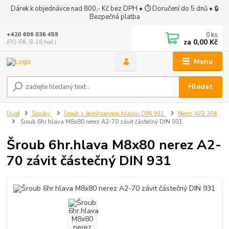
Dárek k objednávce nad 800,- Kč bez DPH • ⏱ Doručení do 5 dnů • 🔒
Bezpečná platba
0
ks
+420 606 036 459
za
0,00 Kč
(PO-PÁ, 8-16 hod.)
Menu
Hledat
Úvod
Šrouby
Šroub s šestihrannou hlavou DIN 931
Nerez AISI 304
Šroub 6hr.hlava M8x80 nerez A2-70 závit částečný DIN 931
Šroub 6hr.hlava M8x80 nerez A2-
70 závit částečný DIN 931