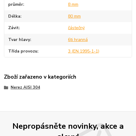
průměr
8 mm
Délka
80 mm
Závit
částečný
Tvar hlavy
6ti hranná
Třída provozu
3 (EN 1995-1-1)
Zboží zařazeno v kategoriích
Nerez AISI 304
Nepropásněte novinky, akce a