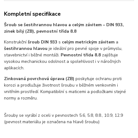
Kompletní specifikace
Šroub se šestihrannou hlavou a celým závitem – DIN 933,
zinek bílý (ZB), pevnostní třída 8.8
Konstrukční
šroub DIN 933
s
celým metrickým závitem
a
šestihrannou hlavou
je ideální pro pevné spoje v průmyslu,
stavebnictví i běžné montáži.
Pevnostní třída 8.8
zajišťuje
vysokou mechanickou odolnost a spolehlivost i v náročných
aplikacích.
Zinkovaná povrchová úprava (ZB)
poskytuje ochranu proti
korozi a prodlužuje životnost šroubu v běžném venkovním i
vnitřním prostředí. Kompatibilní s maticemi a podložkami stejné
normy a rozměru.
Šrouby se vyrábí z oceli v pevnostech 5.6, 5.8, 8.8., 10.9, 12.9
(pevnost materiálu je označena na hlavě šroubu)