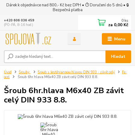
Dárek k objednávce nad 800,- Kč bez DPH • ⏱ Doručení do 5 dnů • 🔒
Bezpečná platba
0
ks
+420 606 036 459
za
0,00 Kč
(PO-PÁ, 8-16 hod.)
Menu
Hledat
Úvod
Šrouby
Šroub s šestihrannou hlavou DIN 933 - závit celý
Fe-
ocel
Šroub 6hr.hlava M6x40 ZB závit celý DIN 933 8.8.
Šroub 6hr.hlava M6x40 ZB závit
celý DIN 933 8.8.