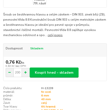
Šroub se šestihrannou hlavou a celým závitem – DIN 933, zinek bílý (ZB),
pevnostní třída 8.8 Konstrukční šroub DIN 933 s celým metrickým závitem
a šestihrannou hlavou je ideální pro pevné spoje v průmyslu,
stavebnictví i běžné montáži. Pevnostní třída 8.8 zajišťuje vysokou
mechanickou odolnost a spo...
celý popis
Dostupnost
Skladem
0,76 Kč
/
ks
0,63 Kč
bez DPH
Koupit hned – skladem
Číslo produktu:
H-13239
materiál:
fe-ocel
průměr:
6 mm
Délka:
40 mm
Závit:
celý
Tvar hlavy:
6ti hranná