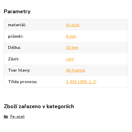
Parametry
materiál
fe-ocel
průměr
6 mm
Délka
40 mm
Závit
celý
Tvar hlavy
6ti hranná
Třída provozu
1 (EN 1995-1-1)
Zboží zařazeno v kategoriích
Fe-ocel