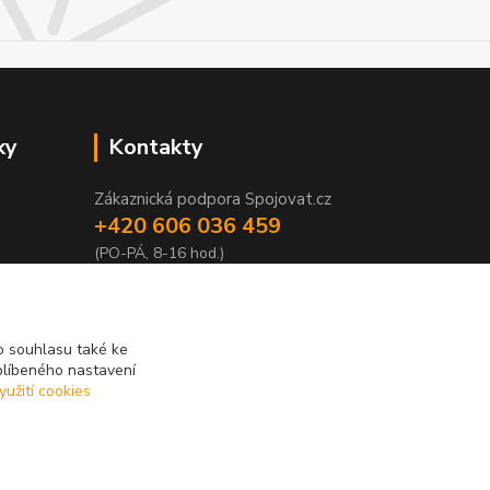
ky
Kontakty
Zákaznická podpora Spojovat.cz
+420 606 036 459
(PO-PÁ, 8-16 hod.)
info@spojovat.cz
 souhlasu také ke
blíbeného nastavení
yužití cookies