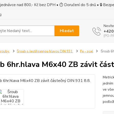
jednávce nad 800,- Kč bez DPH • ⏱ Doručení do 5 dnů • 🔒 Bezp
g
Nevíte
Hledat
+420
(PO-PÁ
Šrouby
Šroub s šestihrannou hlavou DIN 931
Fe - ocel
Šroub 6h
b 6hr.hlava M6x40 ZB závit část
Metric
jedním 
ve vše
jemnou
podlož