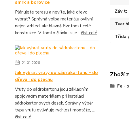
smrk a borovice
Závit
Plánujete terasu a nevíte, jaké dřevo
vybrat? Správná volba materiálu ovlivní
Tvar h
nejen vzhled, ale hlavně životnost celé
konstrukce. V tomto článku si je...
číst celé
Třída 
21.01.2026
Jak vybrat vruty do sádrokartonu – do
Zboží 
dřeva i do plechu
Fe - 
Vruty do sádrokartonu jsou základním
spojovacím materiálem při instalaci
sádrokartonových desek. Správný výběr
typu vrutu ovlivňuje rychlost montáže, ...
číst celé