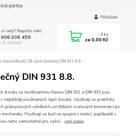
ečná platba
Přihlášení
 si rady? Napište nám.
0
ks
 606 036 459
za
0,00 Kč
, 8-16 hod.)
r.hlava M6x40 ZB závit částečný DIN 931 8.8.
ečný DIN 931 8.8.
ké šrouby se šestihrannou hlavou DIN 931 a DIN 933 jsou
z nejběžněji používaných typů šroubů. Využívají se prakticky
ch průmyslových odvětvích od těžkých ocelových konstrukcí po
 mechaniku. Používají se buď ve spojení s maticí, popřípadě s
kou nebo samostatně pro zašro...
celý popis