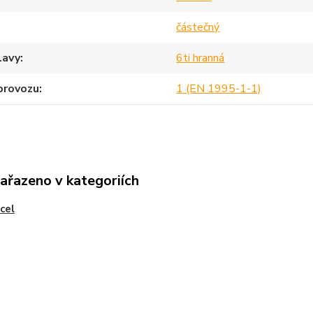
částečný
lavy
6ti hranná
provozu
1 (EN 1995-1-1)
zařazeno v kategoriích
ocel