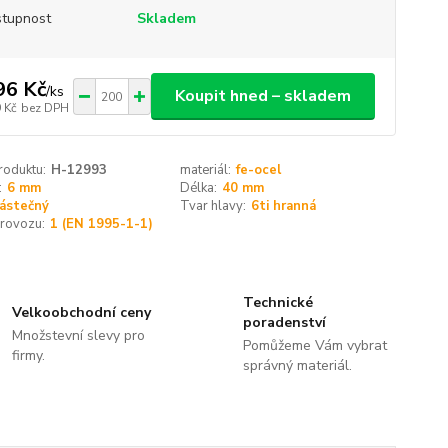
tupnost
Skladem
96 Kč
/
ks
Koupit hned – skladem
 Kč
bez DPH
roduktu:
H-12993
materiál:
fe-ocel
:
6 mm
Délka:
40 mm
ástečný
Tvar hlavy:
6ti hranná
provozu:
1 (EN 1995-1-1)
Technické
Velkoobchodní ceny
poradenství
Množstevní slevy pro
Pomůžeme Vám vybrat
firmy.
správný materiál.