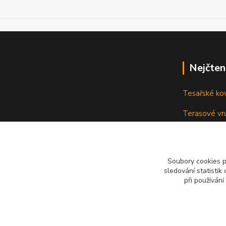
Nejčten
Tesařské ko
Terasové vru
terasu
Vruty: Nená
Soubory cookies 
sledování statisti
při používání