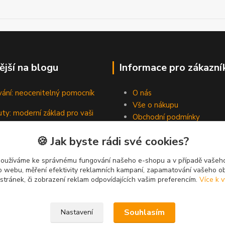
ější na blogu
Informace pro zákazní
vání: neocenitelný pomocník
O nás
Vše o nákupu
ty: moderní základ pro vaši
Obchodní podmínky
Kontakty
🍪 Jak byste rádi své cookies?
Blog
padní hrdinové pevných spojů
používáme ke správnému fungování našeho e-shopu a v případě vašeho
k o webu, měření efektivity reklamních kampaní, zapamatování vašeho o
 stránek, či zobrazení reklam odpovídajících vašim preferencím.
Více k v
Souhlasím
Nastavení