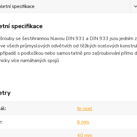
etní specifikace
tní specifikace
šrouby se šestihrannou hlavou DIN 931 a DIN 933 jsou jedním z n
 ve všech průmyslových odvětvích od těžkých ocelových konstruk
popřípadě s podložkou nebo samostatně pro zašroubování přímo d
nicky více namáhaných spojů
etry
ál
fe-ocel
r
6 mm
40 mm