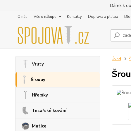
Dárek k ob
O nás
Vše o nákupu
Kontakty
Doprava a platba
Blo
Úvod
Vruty
Šrou
Šrouby
Hřebíky
Tesařské kování
Matice