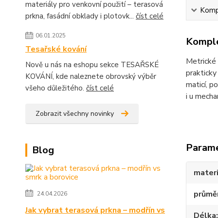
materiály pro venkovní použití – terasová
Kompl
prkna, fasádní obklady i plotovk...
číst celé
06.01.2025
Komple
Tesařské kování
Metrické 
Nově u nás na eshopu sekce TESAŘSKÉ
prakticky
KOVÁNÍ, kde naleznete obrovský výběr
maticí, 
všeho důležitého.
číst celé
i u mecha
Zobrazit všechny novinky
Param
Blog
materi
průmě
24.04.2026
Jak vybrat terasová prkna – modřín vs
Délka