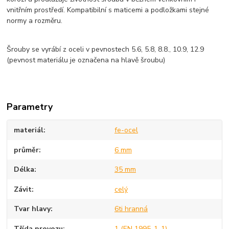
vnitřním prostředí. Kompatibilní s maticemi a podložkami stejné
normy a rozměru.
Šrouby se vyrábí z oceli v pevnostech 5.6, 5.8, 8.8., 10.9, 12.9
(pevnost materiálu je označena na hlavě šroubu)
Parametry
materiál
fe-ocel
průměr
6 mm
Délka
35 mm
Závit
celý
Tvar hlavy
6ti hranná
Třída provozu
1 (EN 1995-1-1)