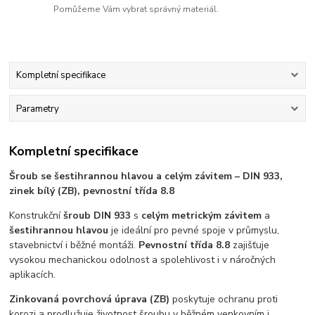
Pomůžeme Vám vybrat správný materiál.
Kompletní specifikace
Parametry
Kompletní specifikace
Šroub se šestihrannou hlavou a celým závitem – DIN 933,
zinek bílý (ZB), pevnostní třída 8.8
Konstrukční
šroub DIN 933
s
celým metrickým závitem
a
šestihrannou hlavou
je ideální pro pevné spoje v průmyslu,
stavebnictví i běžné montáži.
Pevnostní třída 8.8
zajišťuje
vysokou mechanickou odolnost a spolehlivost i v náročných
aplikacích.
Zinkovaná povrchová úprava (ZB)
poskytuje ochranu proti
korozi a prodlužuje životnost šroubu v běžném venkovním i