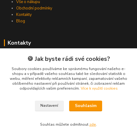
Vše o nákupu
Obchodní podmínky
Kontakty
Blog
Kontakty
Zákaznická podpora Spojovat.cz
🍪 Jak byste rádi své cookies?
+420 606 036 459
(PO-PÁ, 8-16 hod.)
Soubory cookies používáme ke správnému fungování našeho e-
shopu a v případě vašeho souhlasu také ke sledování statistik o
webu, měření efektivity reklamních kampaní, zapamatování vašeho
info@spojovat.cz
oblíbeného nastavení při používání stránek, či zobrazení reklam
odpovídajících vašim preferencím.
Více k využití cookies
Souhlasím
Nastavení
Všechna práva vyhrazena Spojovat.cz
Souhlas můžete odmítnout
zde
.
Vytvořeno na
Eshop-rychle.cz