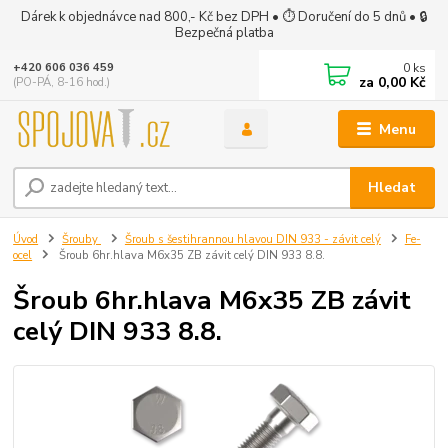
Dárek k objednávce nad 800,- Kč bez DPH • ⏱ Doručení do 5 dnů • 🔒
Bezpečná platba
0
ks
+420 606 036 459
za
0,00 Kč
(PO-PÁ, 8-16 hod.)
Menu
Hledat
Úvod
Šrouby
Šroub s šestihrannou hlavou DIN 933 - závit celý
Fe-
ocel
Šroub 6hr.hlava M6x35 ZB závit celý DIN 933 8.8.
Šroub 6hr.hlava M6x35 ZB závit
celý DIN 933 8.8.