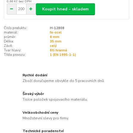
0,66 Kč
bez DPH
Koupit hned – skladem
Číslo produktu:
H-12808
materiál:
fe-ocel
průměr:
6 mm
Délka:
35 mm
Závit:
celý
Tvar hlavy:
6ti hranná
Třída provozu:
1 (EN 1995-1-1)
Rychlé dodání
Zboží doručujeme obvykle do 5 pracovních dnů.
Široký výběr
Tisíce položek spojovacího materiálu.
Velkoobchodní ceny
Množstevní slevy pro firmy.
Technické poradenství