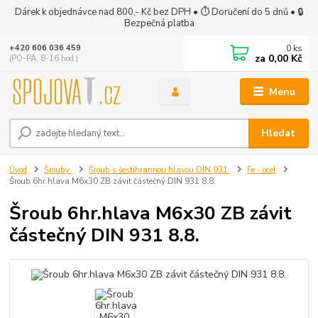
Dárek k objednávce nad 800,- Kč bez DPH • ⏱ Doručení do 5 dnů • 🔒
Bezpečná platba
0
ks
+420 606 036 459
za
0,00 Kč
(PO-PÁ, 8-16 hod.)
Menu
Hledat
Úvod
Šrouby
Šroub s šestihrannou hlavou DIN 931
Fe - ocel
Šroub 6hr.hlava M6x30 ZB závit částečný DIN 931 8.8.
Šroub 6hr.hlava M6x30 ZB závit
částečný DIN 931 8.8.