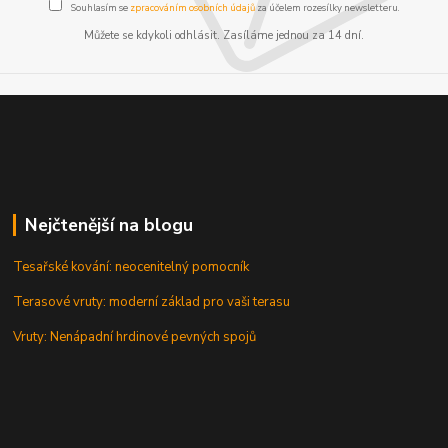
Souhlasím se
zpracováním osobních údajů
za účelem rozesílky newsletteru.
Můžete se kdykoli odhlásit. Zasíláme jednou za 14 dní.
Nejčtenější na blogu
Tesařské kování: neocenitelný pomocník
Terasové vruty: moderní základ pro vaši terasu
Vruty: Nenápadní hrdinové pevných spojů