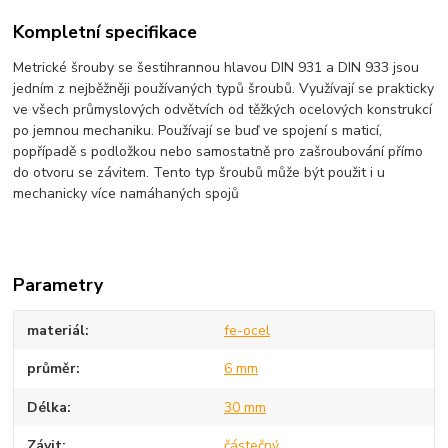
Kompletní specifikace
Metrické šrouby se šestihrannou hlavou DIN 931 a DIN 933 jsou
jedním z nejběžněji používaných typů šroubů. Využívají se prakticky
ve všech průmyslových odvětvích od těžkých ocelových konstrukcí
po jemnou mechaniku. Používají se buď ve spojení s maticí,
popřípadě s podložkou nebo samostatně pro zašroubování přímo
do otvoru se závitem. Tento typ šroubů může být použit i u
mechanicky více namáhaných spojů
Parametry
materiál
fe-ocel
průměr
6 mm
Délka
30 mm
Závit
částečný