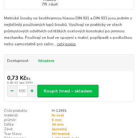
Metrické šrouby se šestihrannou hlavou DIN 931 a DIN 933 jsou jedním z
nejběžněji používaných typů šroubů. Využívají se prakticky ve všech
průmyslových odvětvích od těžkých ocelových konstrukcí po jemnou
mechaniku. Používají se buď ve spojení s maticí, popřípadě s podložkou
nebo samostatně pro zašro...
celý popis
Dostupnost
Skladem
0,73 Kč
/
ks
0,60 Kč
bez DPH
Koupit hned – skladem
Číslo produktu:
H-12991
materiál:
fe-ocel
průměr:
6 mm
Délka:
30 mm
Závit:
částečný
Tvar hlavy:
6ti hranná