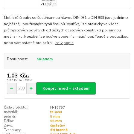
Metrické šrouby se šestihrannou hlavou DIN 931 a DIN 933 jsou jedním z
nejběžněji používaných typů šroubů. Využívají se prakticky ve všech
průmyslových odvětvích od těžkých ocelových konstrukcí po jemnou
mechaniku. Používají se buď ve spojení s maticí, popřípadě s podložkou
nebo samostatně pro zašro...
celý popis
Dostupnost
Skladem
1,03 Kč
/
ks
0,85 Kč
bez DPH
Koupit hned – skladem
Číslo produktu:
H-16757
materiál:
fe-ocel
průměr:
5 mm
Délka:
55 mm
Závit:
částečný
Tvar hlavy:
6ti hranná