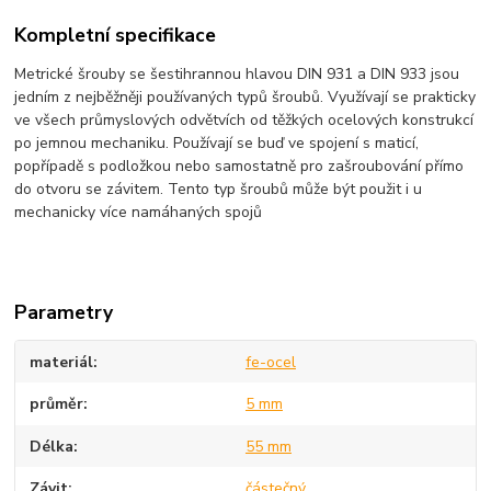
Kompletní specifikace
Metrické šrouby se šestihrannou hlavou DIN 931 a DIN 933 jsou
jedním z nejběžněji používaných typů šroubů. Využívají se prakticky
ve všech průmyslových odvětvích od těžkých ocelových konstrukcí
po jemnou mechaniku. Používají se buď ve spojení s maticí,
popřípadě s podložkou nebo samostatně pro zašroubování přímo
do otvoru se závitem. Tento typ šroubů může být použit i u
mechanicky více namáhaných spojů
Parametry
materiál
fe-ocel
průměr
5 mm
Délka
55 mm
Závit
částečný