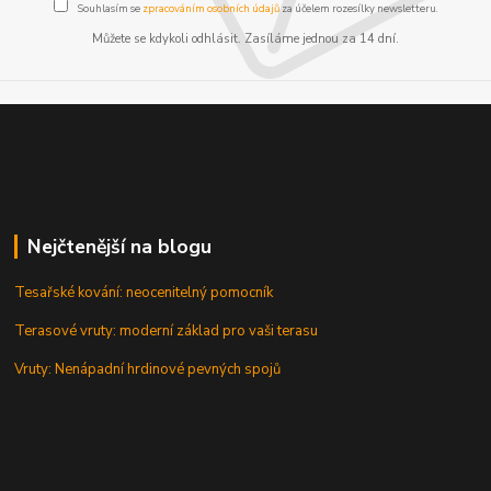
Souhlasím se
zpracováním osobních údajů
za účelem rozesílky newsletteru.
Můžete se kdykoli odhlásit. Zasíláme jednou za 14 dní.
Nejčtenější na blogu
Tesařské kování: neocenitelný pomocník
Terasové vruty: moderní základ pro vaši terasu
Vruty: Nenápadní hrdinové pevných spojů