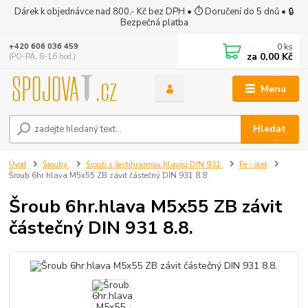
Dárek k objednávce nad 800,- Kč bez DPH • ⏱ Doručení do 5 dnů • 🔒
Bezpečná platba
0
ks
+420 606 036 459
za
0,00 Kč
(PO-PÁ, 8-16 hod.)
Menu
Hledat
Úvod
Šrouby
Šroub s šestihrannou hlavou DIN 931
Fe - ocel
Šroub 6hr.hlava M5x55 ZB závit částečný DIN 931 8.8.
Šroub 6hr.hlava M5x55 ZB závit
částečný DIN 931 8.8.