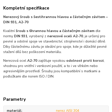
Kompletní specifikace
Nerezový šroub s šestihrannou hlavou a částečným závitem –
DIN 931, A2-70
Kvalitní
šroub s 6hrannou hlavou a částečným závitem
dle
normy
DIN 931
, vyrobený z
nerezové oceli A2-70
, je určený pro
pevné a odolné spoje ve stavebnictví, strojírenství i domácí dílně.
Díky částečnému závitu je ideální pro spoje, kde je důležité pevné
stažení dílů bez poškození materiálu.
Nerezová ocel
A2-70
zajišťuje vysokou
odolnost proti korozi
,
vhodnou pro vnitřní i venkovní použití, a to i ve vlhkém nebo
agresivnějším prostředí. Šrouby jsou kompatibilní s matkami a
podložkami dle norem ISO / DIN.
Parametry
materiál
nerez AISI 304