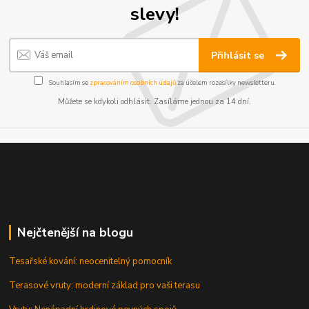
slevy!
Přihlásit se
Souhlasím se
zpracováním osobních údajů
za účelem rozesílky newsletteru.
Můžete se kdykoli odhlásit. Zasíláme jednou za 14 dní.
Nejčtenější na blogu
Tesařské kování: neocenitelný pomocník
Terasové vruty: moderní základ pro vaši terasu