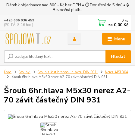
Dárek k objednávce nad 800,- Kč bez DPH • ⏱ Doručení do 5 dnů • 🔒
Bezpečná platba
0
ks
+420 606 036 459
za
0,00 Kč
(PO-PÁ, 8-16 hod.)
Menu
Hledat
Úvod
Šrouby
Šroub s šestihrannou hlavou DIN 931
Nerez AISI 304
Šroub 6hr.hlava M5x30 nerez A2-70 závit částečný DIN 931
Šroub 6hr.hlava M5x30 nerez A2-
70 závit částečný DIN 931