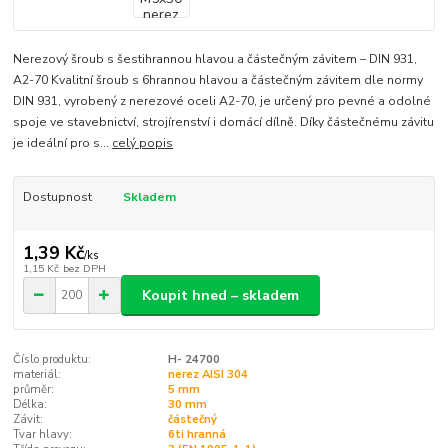
Nerezový šroub s šestihrannou hlavou a částečným závitem – DIN 931,
A2-70 Kvalitní šroub s 6hrannou hlavou a částečným závitem dle normy
DIN 931, vyrobený z nerezové oceli A2-70, je určený pro pevné a odolné
spoje ve stavebnictví, strojírenství i domácí dílně. Díky částečnému závitu
je ideální pro s...
celý popis
Dostupnost
Skladem
1,39 Kč
/
ks
1,15 Kč
bez DPH
Koupit hned – skladem
Číslo produktu:
H- 24700
materiál:
nerez AISI 304
průměr:
5 mm
Délka:
30 mm
Závit:
částečný
Tvar hlavy:
6ti hranná