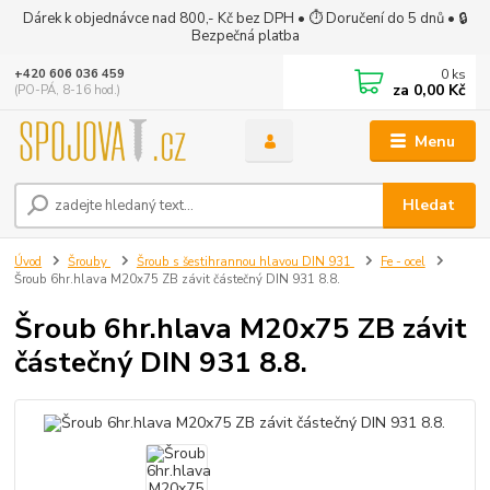
Dárek k objednávce nad 800,- Kč bez DPH • ⏱ Doručení do 5 dnů • 🔒
Bezpečná platba
0
ks
+420 606 036 459
za
0,00 Kč
(PO-PÁ, 8-16 hod.)
Menu
Hledat
Úvod
Šrouby
Šroub s šestihrannou hlavou DIN 931
Fe - ocel
Šroub 6hr.hlava M20x75 ZB závit částečný DIN 931 8.8.
Šroub 6hr.hlava M20x75 ZB závit
částečný DIN 931 8.8.