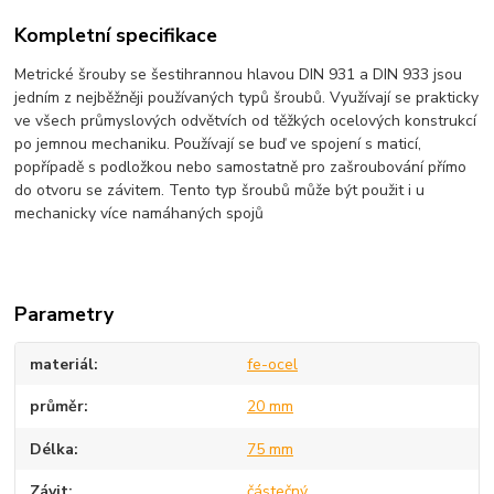
Kompletní specifikace
Metrické šrouby se šestihrannou hlavou DIN 931 a DIN 933 jsou
jedním z nejběžněji používaných typů šroubů. Využívají se prakticky
ve všech průmyslových odvětvích od těžkých ocelových konstrukcí
po jemnou mechaniku. Používají se buď ve spojení s maticí,
popřípadě s podložkou nebo samostatně pro zašroubování přímo
do otvoru se závitem. Tento typ šroubů může být použit i u
mechanicky více namáhaných spojů
Parametry
materiál
fe-ocel
průměr
20 mm
Délka
75 mm
Závit
částečný