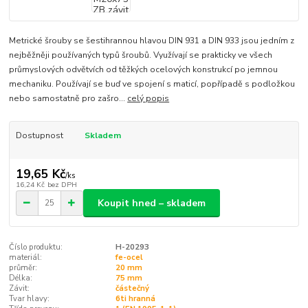
Metrické šrouby se šestihrannou hlavou DIN 931 a DIN 933 jsou jedním z
nejběžněji používaných typů šroubů. Využívají se prakticky ve všech
průmyslových odvětvích od těžkých ocelových konstrukcí po jemnou
mechaniku. Používají se buď ve spojení s maticí, popřípadě s podložkou
nebo samostatně pro zašro...
celý popis
Dostupnost
Skladem
19,65 Kč
/
ks
16,24 Kč
bez DPH
Koupit hned – skladem
Číslo produktu:
H-20293
materiál:
fe-ocel
průměr:
20 mm
Délka:
75 mm
Závit:
částečný
Tvar hlavy:
6ti hranná