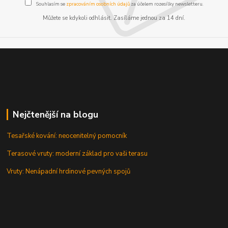
Souhlasím se
zpracováním osobních údajů
za účelem rozesílky newsletteru.
Můžete se kdykoli odhlásit. Zasíláme jednou za 14 dní.
Nejčtenější na blogu
Tesařské kování: neocenitelný pomocník
Terasové vruty: moderní základ pro vaši terasu
Vruty: Nenápadní hrdinové pevných spojů