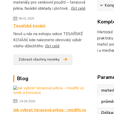
materiály pro venkovní použití – terasová
Kompl
prkna, fasádní obklady i plotovk...
číst celé
06.01.2025
Komple
Tesařské kování
Metrické 
Nově u nás na eshopu sekce TESAŘSKÉ
prakticky
KOVÁNÍ, kde naleznete obrovský výběr
maticí, 
všeho důležitého.
číst celé
i u mecha
Zobrazit všechny novinky
Param
Blog
materi
průmě
24.04.2026
Jak vybrat terasová prkna – modřín vs
Délka