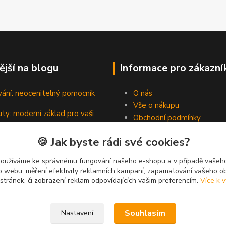
ější na blogu
Informace pro zákazní
vání: neocenitelný pomocník
O nás
Vše o nákupu
ty: moderní základ pro vaši
Obchodní podmínky
Kontakty
🍪 Jak byste rádi své cookies?
Blog
padní hrdinové pevných spojů
používáme ke správnému fungování našeho e-shopu a v případě vašeho
k o webu, měření efektivity reklamních kampaní, zapamatování vašeho o
 stránek, či zobrazení reklam odpovídajících vašim preferencím.
Více k v
Souhlasím
Nastavení