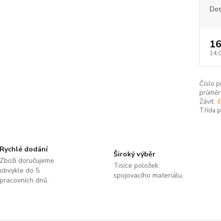
Dos
16
14,
Číslo p
průměr
Závit:
č
Třída 
Rychlé dodání
Široký výběr
Zboží doručujeme
Tisíce položek
obvykle do 5
spojovacího materiálu.
pracovních dnů.