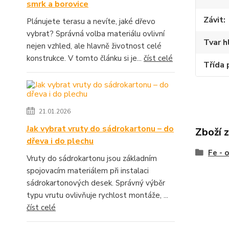
smrk a borovice
Závit
Plánujete terasu a nevíte, jaké dřevo
vybrat? Správná volba materiálu ovlivní
Tvar h
nejen vzhled, ale hlavně životnost celé
konstrukce. V tomto článku si je...
číst celé
Třída 
21.01.2026
Jak vybrat vruty do sádrokartonu – do
Zboží 
dřeva i do plechu
Fe - 
Vruty do sádrokartonu jsou základním
spojovacím materiálem při instalaci
sádrokartonových desek. Správný výběr
typu vrutu ovlivňuje rychlost montáže, ...
číst celé