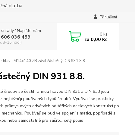
ečná platba
Přihlášení
 si rady? Napište nám.
0
ks
 606 036 459
za
0,00 Kč
, 8-16 hod.)
r.hlava M14x140 ZB závit částečný DIN 931 8.8.
ástečný DIN 931 8.8.
ké šrouby se šestihrannou hlavou DIN 931 a DIN 933 jsou
z nejběžněji používaných typů šroubů. Využívají se prakticky
ch průmyslových odvětvích od těžkých ocelových konstrukcí po
 mechaniku. Používají se buď ve spojení s maticí, popřípadě s
kou nebo samostatně pro zašro...
celý popis