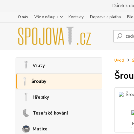
Dárek k ob
O nás
Vše o nákupu
Kontakty
Doprava a platba
Blo
Úvod
Vruty
Šrou
Šrouby
Hřebíky
Tesařské kování
Matice