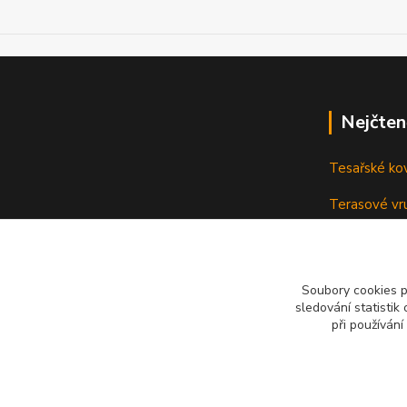
Nejčten
Tesařské ko
Terasové vru
terasu
Vruty: Nená
Soubory cookies 
sledování statisti
při používání