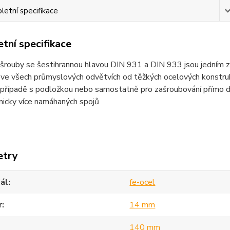
etní specifikace
tní specifikace
šrouby se šestihrannou hlavou DIN 931 a DIN 933 jsou jedním z n
 ve všech průmyslových odvětvích od těžkých ocelových konstruk
popřípadě s podložkou nebo samostatně pro zašroubování přímo d
nicky více namáhaných spojů
etry
ál
fe-ocel
r
14 mm
140 mm