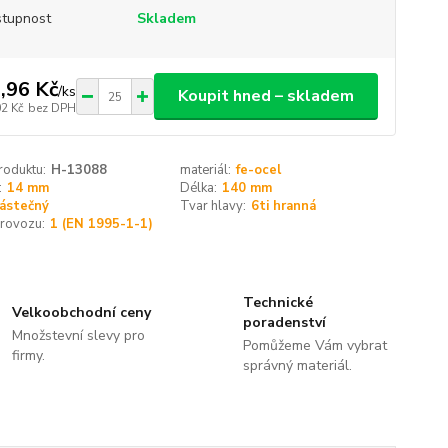
tupnost
Skladem
,96 Kč
/
ks
Koupit hned – skladem
02 Kč
bez DPH
roduktu:
H-13088
materiál:
fe-ocel
:
14 mm
Délka:
140 mm
ástečný
Tvar hlavy:
6ti hranná
provozu:
1 (EN 1995-1-1)
Technické
Velkoobchodní ceny
poradenství
Množstevní slevy pro
Pomůžeme Vám vybrat
firmy.
správný materiál.