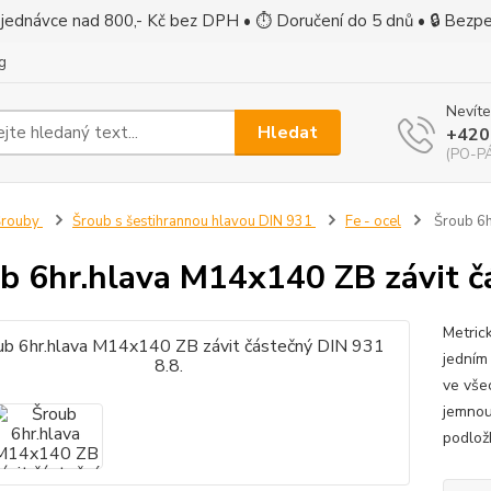
jednávce nad 800,- Kč bez DPH • ⏱ Doručení do 5 dnů • 🔒 Bezp
g
Nevíte
Hledat
+420
(PO-PÁ
Šrouby
Šroub s šestihrannou hlavou DIN 931
Fe - ocel
Šroub 6h
b 6hr.hlava M14x140 ZB závit č
Metric
jedním 
ve vše
jemnou
podlož