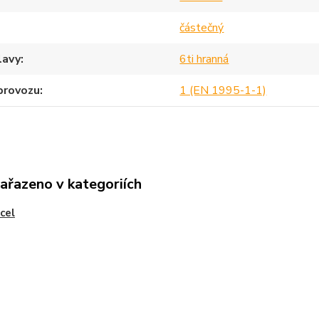
částečný
lavy
6ti hranná
provozu
1 (EN 1995-1-1)
zařazeno v kategoriích
ocel