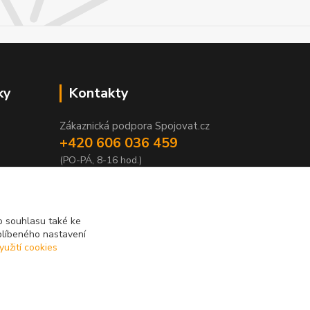
ky
Kontakty
Zákaznická podpora Spojovat.cz
+420 606 036 459
(PO-PÁ, 8-16 hod.)
info@spojovat.cz
 souhlasu také ke
blíbeného nastavení
yužití cookies