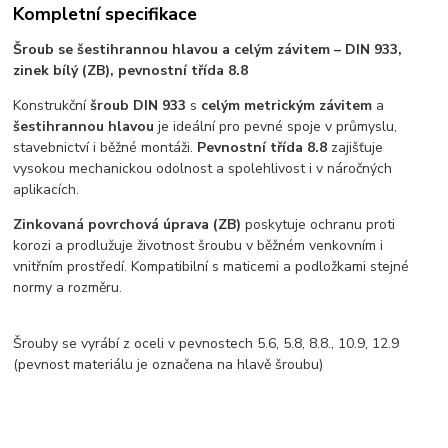
Kompletní specifikace
Šroub se šestihrannou hlavou a celým závitem – DIN 933,
zinek bílý (ZB), pevnostní třída 8.8
Konstrukční
šroub DIN 933
s
celým metrickým závitem
a
šestihrannou hlavou
je ideální pro pevné spoje v průmyslu,
stavebnictví i běžné montáži.
Pevnostní třída 8.8
zajišťuje
vysokou mechanickou odolnost a spolehlivost i v náročných
aplikacích.
Zinkovaná povrchová úprava (ZB)
poskytuje ochranu proti
korozi a prodlužuje životnost šroubu v běžném venkovním i
vnitřním prostředí. Kompatibilní s maticemi a podložkami stejné
normy a rozměru.
Šrouby se vyrábí z oceli v pevnostech 5.6, 5.8, 8.8., 10.9, 12.9
(pevnost materiálu je označena na hlavě šroubu)