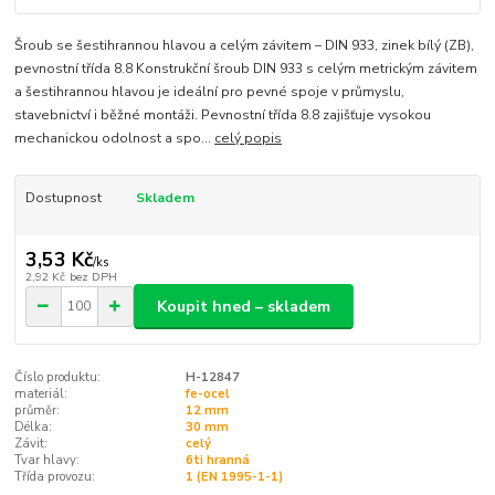
Šroub se šestihrannou hlavou a celým závitem – DIN 933, zinek bílý (ZB),
pevnostní třída 8.8 Konstrukční šroub DIN 933 s celým metrickým závitem
a šestihrannou hlavou je ideální pro pevné spoje v průmyslu,
stavebnictví i běžné montáži. Pevnostní třída 8.8 zajišťuje vysokou
mechanickou odolnost a spo...
celý popis
Dostupnost
Skladem
3,53 Kč
/
ks
2,92 Kč
bez DPH
Koupit hned – skladem
Číslo produktu:
H-12847
materiál:
fe-ocel
průměr:
12 mm
Délka:
30 mm
Závit:
celý
Tvar hlavy:
6ti hranná
Třída provozu:
1 (EN 1995-1-1)