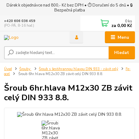
Dárek k objednávce nad 800,- Kč bez DPH • ⏱ Doručení do 5 dnů • 🔒
Bezpečná platba
0
ks
+420 606 036 459
za
0,00 Kč
(PO-PÁ, 8-16 hod.)
Menu
Hledat
Úvod
Šrouby
Šroub s šestihrannou hlavou DIN 933 - závit celý
Fe-
ocel
Šroub 6hr.hlava M12x30 ZB závit celý DIN 933 8.8.
Šroub 6hr.hlava M12x30 ZB závit
celý DIN 933 8.8.