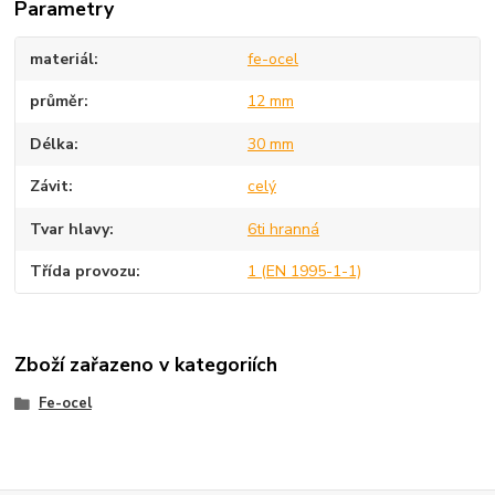
Parametry
materiál
fe-ocel
průměr
12 mm
Délka
30 mm
Závit
celý
Tvar hlavy
6ti hranná
Třída provozu
1 (EN 1995-1-1)
Zboží zařazeno v kategoriích
Fe-ocel