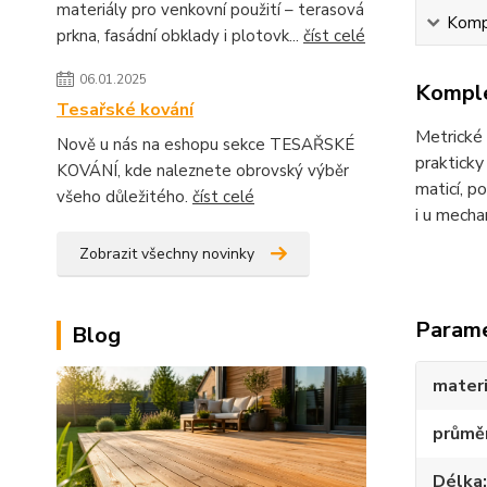
materiály pro venkovní použití – terasová
Kompl
prkna, fasádní obklady i plotovk...
číst celé
06.01.2025
Komple
Tesařské kování
Metrické 
Nově u nás na eshopu sekce TESAŘSKÉ
prakticky
KOVÁNÍ, kde naleznete obrovský výběr
maticí, 
všeho důležitého.
číst celé
i u mecha
Zobrazit všechny novinky
Param
Blog
materi
průmě
Délka