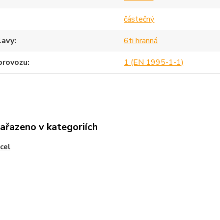
částečný
lavy
6ti hranná
provozu
1 (EN 1995-1-1)
zařazeno v kategoriích
ocel