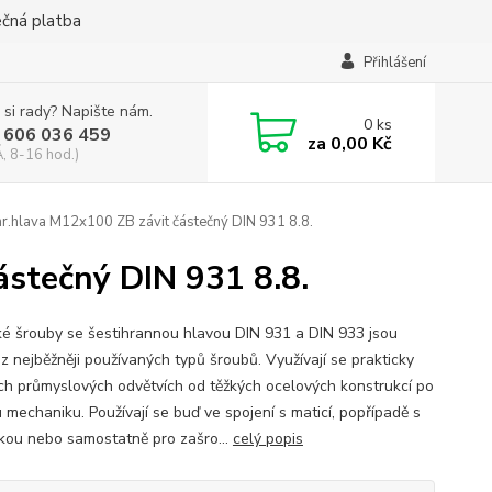
ečná platba
Přihlášení
 si rady? Napište nám.
0
ks
 606 036 459
za
0,00 Kč
, 8-16 hod.)
r.hlava M12x100 ZB závit částečný DIN 931 8.8.
ástečný DIN 931 8.8.
ké šrouby se šestihrannou hlavou DIN 931 a DIN 933 jsou
z nejběžněji používaných typů šroubů. Využívají se prakticky
ch průmyslových odvětvích od těžkých ocelových konstrukcí po
 mechaniku. Používají se buď ve spojení s maticí, popřípadě s
kou nebo samostatně pro zašro...
celý popis