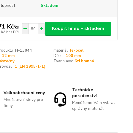
tupnost
Skladem
71 Kč
/
ks
Koupit hned – skladem
 Kč
bez DPH
roduktu:
H-13044
materiál:
fe-ocel
:
12 mm
Délka:
100 mm
ástečný
Tvar hlavy:
6ti hranná
provozu:
1 (EN 1995-1-1)
Technické
Velkoobchodní ceny
poradenství
Množstevní slevy pro
Pomůžeme Vám vybrat
firmy.
správný materiál.