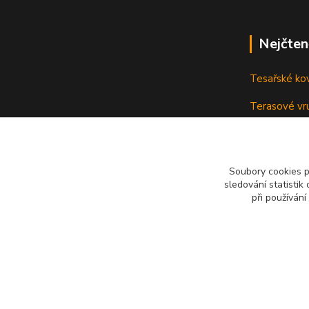
Nejčten
Tesařské ko
Terasové vru
terasu
Vruty: Nená
Soubory cookies 
sledování statisti
při používání
Všechna práva vyhrazena Spojovat.cz