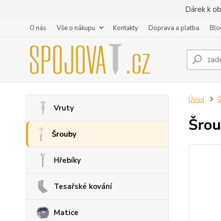
Dárek k ob
O nás
Vše o nákupu
Kontakty
Doprava a platba
Blo
Úvod
Vruty
Šrou
Šrouby
Hřebíky
Tesařské kování
Matice