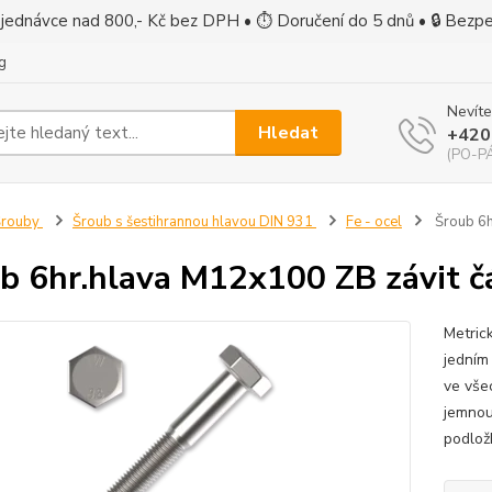
jednávce nad 800,- Kč bez DPH • ⏱ Doručení do 5 dnů • 🔒 Bezp
g
Nevíte
Hledat
+420
(PO-PÁ
Šrouby
Šroub s šestihrannou hlavou DIN 931
Fe - ocel
Šroub 6h
b 6hr.hlava M12x100 ZB závit č
Metric
jedním 
ve vše
jemnou
podlož