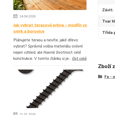
Závit
24.04.2026
Tvar h
Jak vybrat terasová prkna – modřín vs
smrk a borovice
Třída 
Plánujete terasu a nevíte, jaké dřevo
vybrat? Správná volba materiálu ovlivní
nejen vzhled, ale hlavně životnost celé
konstrukce. V tomto článku si je...
číst celé
Zboží 
Fe - 
21.01.2026