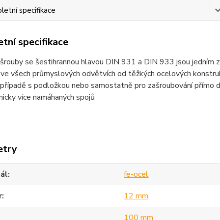
etní specifikace
tní specifikace
šrouby se šestihrannou hlavou DIN 931 a DIN 933 jsou jedním z n
 ve všech průmyslových odvětvích od těžkých ocelových konstruk
popřípadě s podložkou nebo samostatně pro zašroubování přímo d
nicky více namáhaných spojů
etry
ál
fe-ocel
r
12 mm
100 mm