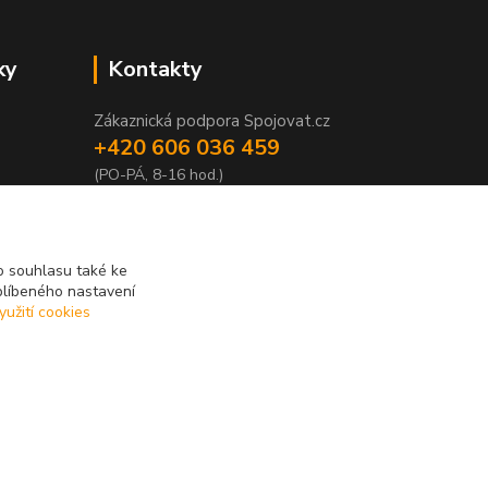
ky
Kontakty
Zákaznická podpora Spojovat.cz
+420 606 036 459
(PO-PÁ, 8-16 hod.)
info@spojovat.cz
 souhlasu také ke
blíbeného nastavení
yužití cookies
Vytvořeno na
Eshop-rychle.cz