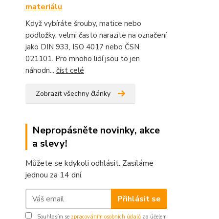
materiálu
Když vybíráte šrouby, matice nebo
podložky, velmi často narazíte na označení
jako DIN 933, ISO 4017 nebo ČSN
021101. Pro mnoho lidí jsou to jen
náhodn...
číst celé
Zobrazit všechny články
Nepropásněte novinky, akce
a slevy!
Můžete se kdykoli odhlásit. Zasíláme
jednou za 14 dní.
Přihlásit se
Souhlasím se
zpracováním osobních údajů
za účelem