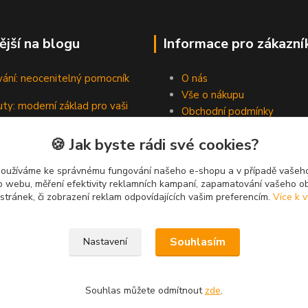
ější na blogu
Informace pro zákazní
vání: neocenitelný pomocník
O nás
Vše o nákupu
ty: moderní základ pro vaši
Obchodní podmínky
Kontakty
🍪 Jak byste rádi své cookies?
Blog
padní hrdinové pevných spojů
používáme ke správnému fungování našeho e-shopu a v případě vašeho
k o webu, měření efektivity reklamních kampaní, zapamatování vašeho o
 stránek, či zobrazení reklam odpovídajících vašim preferencím.
Více k v
Souhlasím
Nastavení
Souhlas můžete odmítnout
zde
.