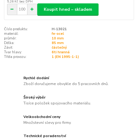
5,26 Kč
bez DPH
Koupit hned – skladem
Číslo produktu:
H-13021
materiál:
fe-ocel
průměr:
10 mm
Délka:
85 mm
Závit:
částečný
Tvar hlavy:
6ti hranná
Třída provozu:
1 (EN 1995-1-1)
Rychlé dodání
Zboží doručujeme obvykle do 5 pracovních dnů.
Široký výběr
Tisíce položek spojovacího materiálu.
Velkoobchodní ceny
Množstevní slevy pro firmy.
Technické poradenství