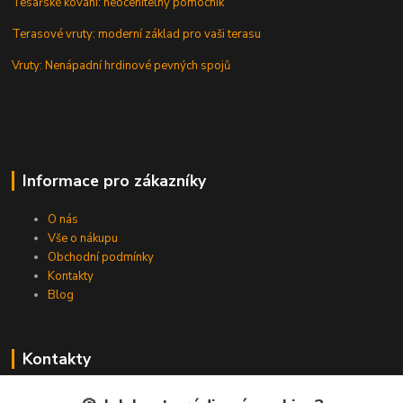
Tesařské kování: neocenitelný pomocník
Terasové vruty: moderní základ pro vaši terasu
Vruty: Nenápadní hrdinové pevných spojů
Informace pro zákazníky
O nás
Vše o nákupu
Obchodní podmínky
Kontakty
Blog
Kontakty
Zákaznická podpora Spojovat.cz