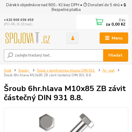
Dárek k objednávce nad 800,- Kč bez DPH • ⏱ Doručení do 5 dnů • 🔒
Bezpečná platba
0
ks
+420 606 036 459
za
0,00 Kč
(PO-PÁ, 8-16 hod.)
Menu
Hledat
Úvod
Šrouby
Šroub s šestihrannou hlavou DIN 931
Fe - ocel
Šroub 6hr.hlava M10x85 ZB závit částečný DIN 931 8.8.
Šroub 6hr.hlava M10x85 ZB závit
částečný DIN 931 8.8.