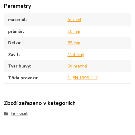
Parametry
materiál
fe-ocel
průměr
10 mm
Délka
85 mm
Závit
částečný
Tvar hlavy
6ti hranná
Třída provozu
1 (EN 1995-1-1)
Zboží zařazeno v kategoriích
Fe - ocel