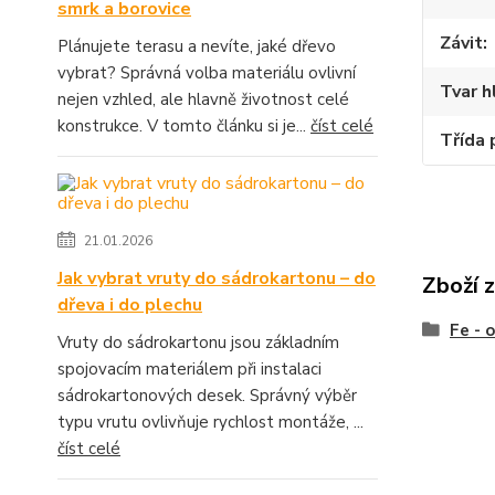
smrk a borovice
Závit
Plánujete terasu a nevíte, jaké dřevo
vybrat? Správná volba materiálu ovlivní
Tvar h
nejen vzhled, ale hlavně životnost celé
konstrukce. V tomto článku si je...
číst celé
Třída 
21.01.2026
Jak vybrat vruty do sádrokartonu – do
Zboží 
dřeva i do plechu
Fe - 
Vruty do sádrokartonu jsou základním
spojovacím materiálem při instalaci
sádrokartonových desek. Správný výběr
typu vrutu ovlivňuje rychlost montáže, ...
číst celé