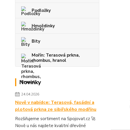
Podložky
Hmoždinky
Bity
Mořín: Terasová prkna,
rhombus, hranol
Novinky
24.04.2026
Nově v nabídce: Terasová, fasádní a
plotová prkna ze sibiřského modřínu
Rozšiřujeme sortiment na Spojovat.cz 🚀
Nově u nás najdete kvalitní dřevěné