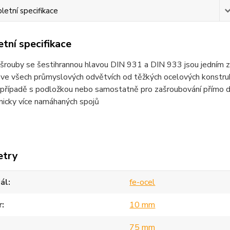
etní specifikace
tní specifikace
šrouby se šestihrannou hlavou DIN 931 a DIN 933 jsou jedním z n
 ve všech průmyslových odvětvích od těžkých ocelových konstruk
popřípadě s podložkou nebo samostatně pro zašroubování přímo d
nicky více namáhaných spojů
etry
ál
fe-ocel
r
10 mm
75 mm