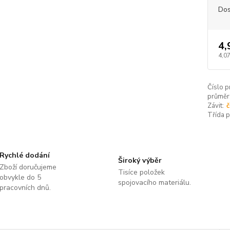
Dos
4,
4,07
Číslo p
průměr
Závit:
č
Třída 
Rychlé dodání
Široký výběr
Zboží doručujeme
Tisíce položek
obvykle do 5
spojovacího materiálu.
pracovních dnů.