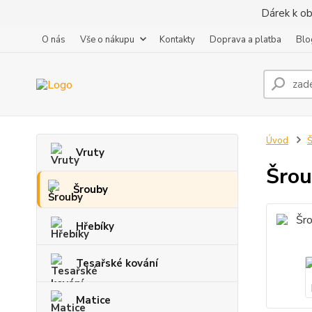
Dárek k ob
O nás
Vše o nákupu
Kontakty
Doprava a platba
Blo
Úvod
Vruty
Šrou
Šrouby
Hřebíky
Tesařské kování
Matice