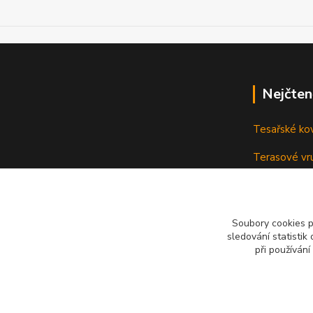
Nejčten
Tesařské ko
Terasové vru
terasu
Vruty: Nená
Soubory cookies 
sledování statisti
při používání