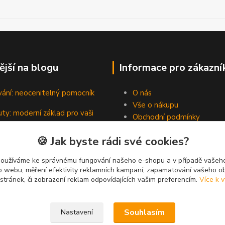
ější na blogu
Informace pro zákazní
vání: neocenitelný pomocník
O nás
Vše o nákupu
ty: moderní základ pro vaši
Obchodní podmínky
Kontakty
🍪 Jak byste rádi své cookies?
Blog
padní hrdinové pevných spojů
používáme ke správnému fungování našeho e-shopu a v případě vašeho
k o webu, měření efektivity reklamních kampaní, zapamatování vašeho o
 stránek, či zobrazení reklam odpovídajících vašim preferencím.
Více k v
Souhlasím
Nastavení