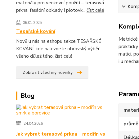
materiály pro venkovní použití – terasová
Kompl
prkna, fasádní obklady i plotovk...
číst celé
06.01.2025
Komple
Tesařské kování
Metrické 
Nově u nás na eshopu sekce TESAŘSKÉ
prakticky
KOVÁNÍ, kde naleznete obrovský výběr
maticí, 
všeho důležitého.
číst celé
i u mecha
Zobrazit všechny novinky
Param
Blog
materi
průmě
24.04.2026
Jak vybrat terasová prkna – modřín vs
Délka