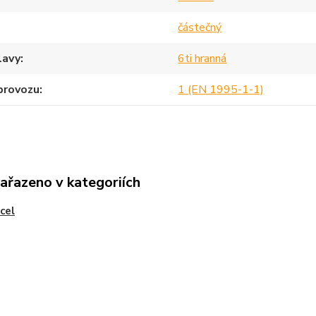
částečný
lavy
6ti hranná
provozu
1 (EN 1995-1-1)
zařazeno v kategoriích
ocel