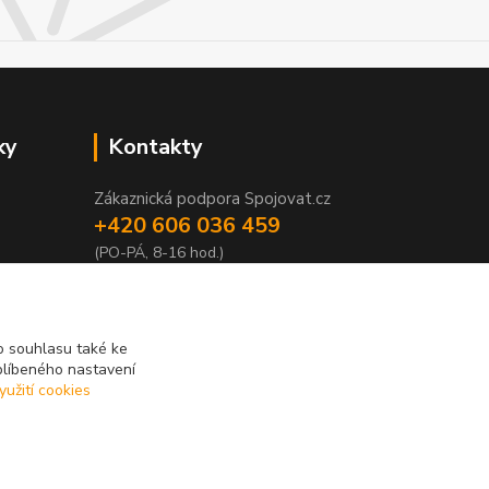
ky
Kontakty
Zákaznická podpora Spojovat.cz
+420 606 036 459
(PO-PÁ, 8-16 hod.)
info@spojovat.cz
 souhlasu také ke
blíbeného nastavení
yužití cookies