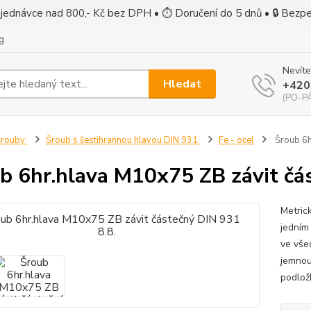
jednávce nad 800,- Kč bez DPH • ⏱ Doručení do 5 dnů • 🔒 Bezp
g
Nevíte
Hledat
+420
(PO-PÁ
Šrouby
Šroub s šestihrannou hlavou DIN 931
Fe - ocel
Šroub 6h
b 6hr.hlava M10x75 ZB závit čás
Metric
jedním 
ve vše
jemnou
podlož