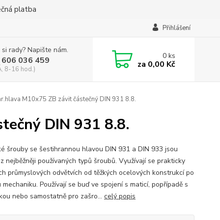
ečná platba
Přihlášení
 si rady? Napište nám.
0
ks
 606 036 459
za
0,00 Kč
, 8-16 hod.)
r.hlava M10x75 ZB závit částečný DIN 931 8.8.
tečný DIN 931 8.8.
ké šrouby se šestihrannou hlavou DIN 931 a DIN 933 jsou
z nejběžněji používaných typů šroubů. Využívají se prakticky
ch průmyslových odvětvích od těžkých ocelových konstrukcí po
 mechaniku. Používají se buď ve spojení s maticí, popřípadě s
kou nebo samostatně pro zašro...
celý popis