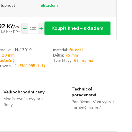
tupnost
Skladem
92 Kč
/
ks
Koupit hned – skladem
 Kč
bez DPH
roduktu:
H-13019
materiál:
fe-ocel
:
10 mm
Délka:
75 mm
ástečný
Tvar hlavy:
6ti hranná
provozu:
1 (EN 1995-1-1)
Technické
Velkoobchodní ceny
poradenství
Množstevní slevy pro
Pomůžeme Vám vybrat
firmy.
správný materiál.