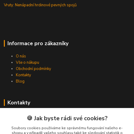
Vruty: Nenápadní hrdinové pevných spojů
Informace pro zákazníky
O nás
Vše o nákupu
Obchodní podmínky
Kontakty
Blog
Kontakty
Zákaznická podpora Spojovat.cz
🍪 Jak byste rádi své cookies?
+420 606 036 459
(PO-PÁ, 8-16 hod.)
Soubory cookies používáme ke správnému fungování našeho e-
shopu a v případě vašeho souhlasu také ke sledování statistik o