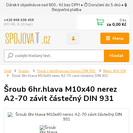
Dárek k objednávce nad 800,- Kč bez DPH • ⏱ Doručení do 5 dnů • 🔒
Bezpečná platba
0
ks
+420 606 036 459
za
0,00 Kč
(PO-PÁ, 8-16 hod.)
Menu
Hledat
Úvod
Šrouby
Šroub s šestihrannou hlavou DIN 931
Nerez AISI 304
Šroub 6hr.hlava M10x40 nerez A2-70 závit částečný DIN 931
Šroub 6hr.hlava M10x40 nerez
A2-70 závit částečný DIN 931