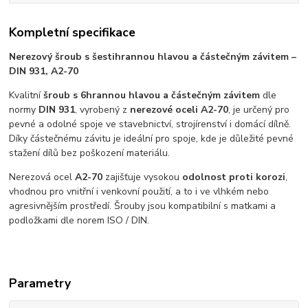
Kompletní specifikace
Nerezový šroub s šestihrannou hlavou a částečným závitem –
DIN 931, A2-70
Kvalitní
šroub s 6hrannou hlavou a částečným závitem
dle
normy
DIN 931
, vyrobený z
nerezové oceli A2-70
, je určený pro
pevné a odolné spoje ve stavebnictví, strojírenství i domácí dílně.
Díky částečnému závitu je ideální pro spoje, kde je důležité pevné
stažení dílů bez poškození materiálu.
Nerezová ocel
A2-70
zajišťuje vysokou
odolnost proti korozi
,
vhodnou pro vnitřní i venkovní použití, a to i ve vlhkém nebo
agresivnějším prostředí. Šrouby jsou kompatibilní s matkami a
podložkami dle norem ISO / DIN.
Parametry