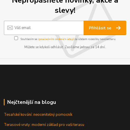
Nepropásněte novinky, akce a
slevy!
Přihlásit se
Souhlasím se
zpracováním osobních údajů
za účelem rozesílky newsletteru.
Můžete se kdykoli odhlásit. Zasíláme jednou za 14 dní.
Nejčtenější na blogu
Tesařské kování: neocenitelný pomocník
Terasové vruty: moderní základ pro vaši terasu