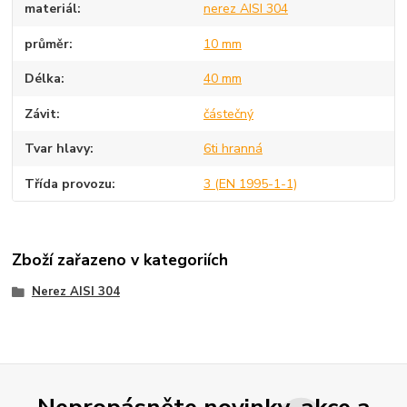
materiál
nerez AISI 304
průměr
10 mm
Délka
40 mm
Závit
částečný
Tvar hlavy
6ti hranná
Třída provozu
3 (EN 1995-1-1)
Zboží zařazeno v kategoriích
Nerez AISI 304