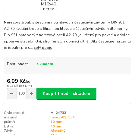
Nerezový šroub s šestihrannou hlavou a částečným závitem – DIN 931,
A2-70 Kvalitní šroub s 6hrannou hlavou a částečným závitem dle normy
DIN 931, vyrobený z nerezové oceli A2-70, je určený pro pevné a odolné
spoje ve stavebnictví, strojírenství i domácí dílně. Díky částečnému závitu
je ideální pro s...
celý popis
Dostupnost
Skladem
6,09 Kč
/
ks
5,03 Kč
bez DPH
Koupit hned – skladem
Číslo produktu:
H- 24733
materiál:
nerez AISI 304
průměr:
10 mm
Délka:
40 mm
Závit:
částečný